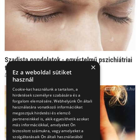
Szadista gondolatok - egyértelmű pszichiátriai
×
tünet
Ez a weboldal sütiket
Dr. Ormay István
használ
Cookie-kat használunk a tartalom, a
hirdetések személyre szabására és a
forgalom elemzésére. Webhelyünk Ön általi
használatára vonatkozó információkat
megosztjuk hirdetési és elemző
partnereinkkel is, akik egyesíthetik azokat
más információkkal, amelyeket Ön
biztosított számukra, vagy amelyeket a
szolgáltatásaik Ön általi használatából