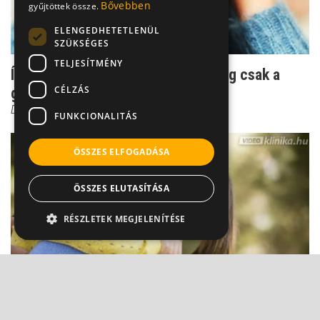
Bővebben
gyűjtöttek össze.
ELENGEDHETETLENÜL
SZÜKSÉGES
TELJESÍTMÉNY
Így gyógyul a pánikbeteg - nem elég csak a
CÉLZÁS
gyógyszerben bízn...
Dr. Ormay István
FUNKCIONALITÁS
ÖSSZES ELFOGADÁSA
ÖSSZES ELUTASÍTÁSA
RÉSZLETEK MEGJELENÍTÉSE