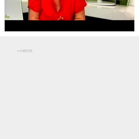
Betöltve
:
Állapot
:
Némítás
0%
0%
kikapcsolva
HIRDETÉS