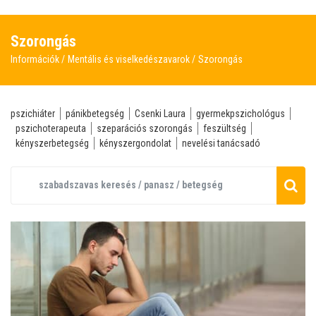
Szorongás
Információk
Mentális és viselkedészavarok
Szorongás
pszichiáter
pánikbetegség
Csenki Laura
gyermekpszichológus
pszichoterapeuta
szeparációs szorongás
feszültség
kényszerbetegség
kényszergondolat
nevelési tanácsadó