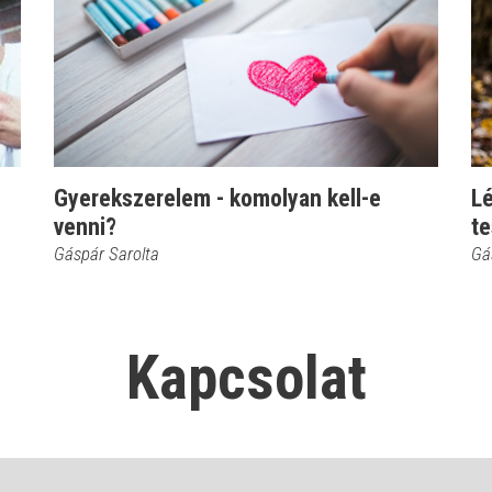
Gyerekszerelem - komolyan kell-e
Lé
venni?
te
Gáspár Sarolta
Gá
Kapcsolat