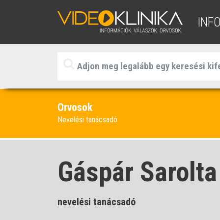
INF
Orvosok
Nevelési tanácsadó
Gáspár Sarolta
nevelési tanácsadó