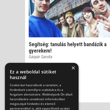
Segítség: tanulás helyett bandázik a
gyerekem!
Gáspár Sarolta
×
Ez a weboldal sütiket
használ
Cookie-kat használunk a tartalom, a
hirdetések személyre szabására és a
forgalom elemzésére. Webhelyünk Ön általi
használatára vonatkozó információkat
megosztjuk hirdetési és elemző
partnereinkkel is, akik egyesíthetik azokat