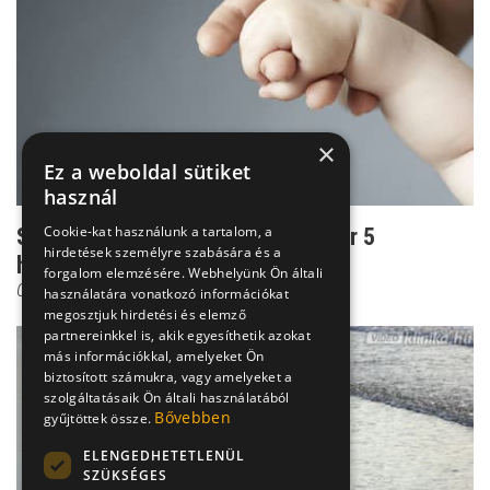
×
Ez a weboldal sütiket
használ
Cookie-kat használunk a tartalom, a
Szeparációs szorongás: A baba már 5
hirdetések személyre szabására és a
hónaposan félti a szeret...
forgalom elemzésére. Webhelyünk Ön általi
Csenki Laura
használatára vonatkozó információkat
megosztjuk hirdetési és elemző
partnereinkkel is, akik egyesíthetik azokat
más információkkal, amelyeket Ön
biztosított számukra, vagy amelyeket a
szolgáltatásaik Ön általi használatából
Bővebben
gyűjtöttek össze.
ELENGEDHETETLENÜL
SZÜKSÉGES