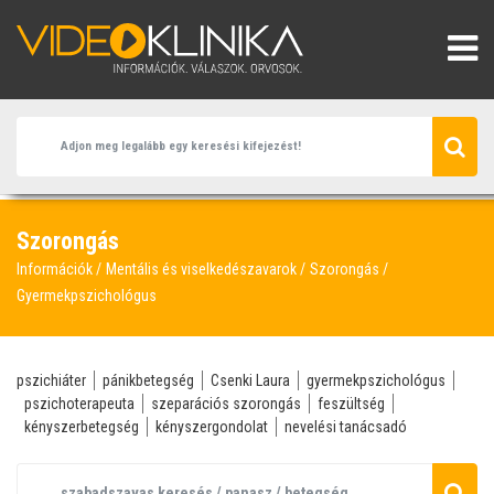
Szorongás
Információk
Mentális és viselkedészavarok
Szorongás
Gyermekpszichológus
pszichiáter
pánikbetegség
Csenki Laura
gyermekpszichológus
pszichoterapeuta
szeparációs szorongás
feszültség
kényszerbetegség
kényszergondolat
nevelési tanácsadó