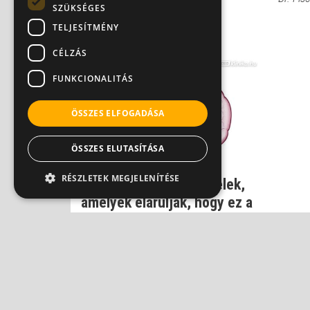
SZÜKSÉGES
mögött
TELJESÍTMÉNY
Dr. Beró Mariann
CÉLZÁS
FUNKCIONALITÁS
ÖSSZES ELFOGADÁSA
ÖSSZES ELUTASÍTÁSA
RÉSZLETEK MEGJELENÍTÉSE
Vesekő: csalhatatlan jelek,
amelyek elárulják, hogy ez a
baj
Dr. Bene László
ADATVÉ