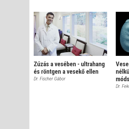
Zúzás a vesében - ultrahang
Vesek
és röntgen a vesekő ellen
nélkü
móds
Dr. Fischer Gábor
Dr. Fe