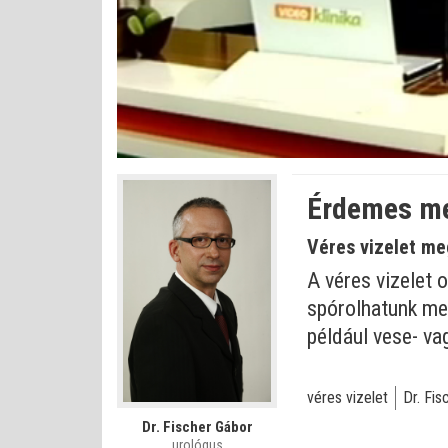
Betöltve
:
Állapot
:
Némítás
0%
0%
kikapcsolva
Érdemes meg
Véres vizelet me
A véres vizelet 
spórolhatunk meg
például vese- va
véres vizelet
Dr. Fis
Dr. Fischer Gábor
urológus