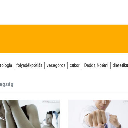
rológia
folyadékpótlás
vesegörcs
cukor
Dadda Noémi
dietetik