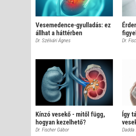
Vesemedence-gyulladás: ez
Érde
állhat a háttérben
figye
Dr. Szélvári Ágnes
Dr. Fis
Kínzó vesekő - mitől függ,
Így t
hogyan kezelhető?
vesek
Dr. Fischer Gábor
Dadda