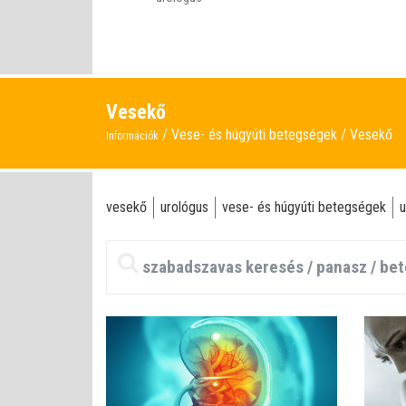
Vesekő
Vese- és húgyúti betegségek
Vesekő
Információk
vesekő
urológus
vese- és húgyúti betegségek
u