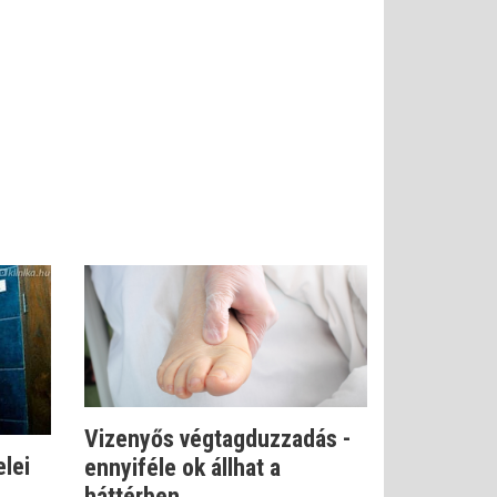
Vizenyős végtagduzzadás -
elei
ennyiféle ok állhat a
háttérben