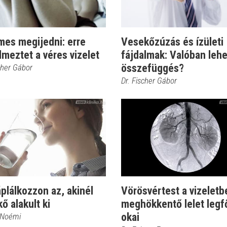
mes megijedni: erre
Vesekőzúzás és ízületi
lmeztet a véres vizelet
fájdalmak: Valóban lehe
összefüggés?
cher Gábor
Dr. Fischer Gábor
áplálkozzon az, akinél
Vörösvértest a vizeletb
ő alakult ki
meghökkentő lelet legf
okai
 Noémi