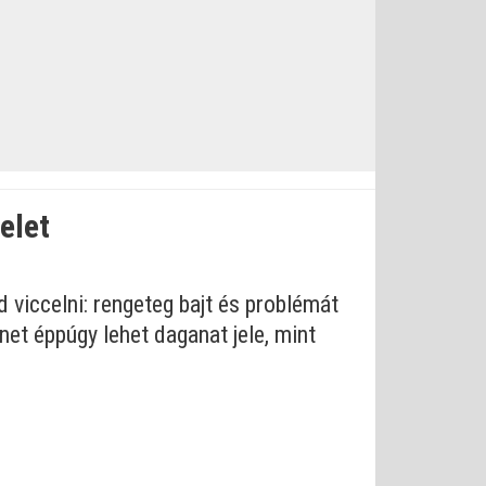
elet
 viccelni: rengeteg bajt és problémát
et éppúgy lehet daganat jele, mint