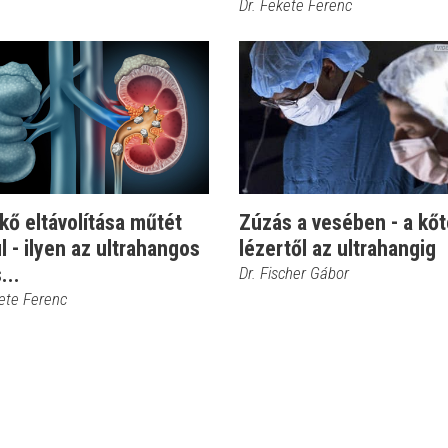
Dr. Fekete Ferenc
ő eltávolítása műtét
Zúzás a vesében - a kőt
l - ilyen az ultrahangos
lézertől az ultrahangig
...
Dr. Fischer Gábor
kete Ferenc