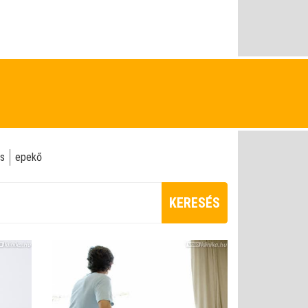
us
epekő
KERESÉS