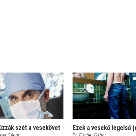
úzzák szét a vesekövet
Ezek a vesekő legelső j
cher Gábor
Dr. Fischer Gábor