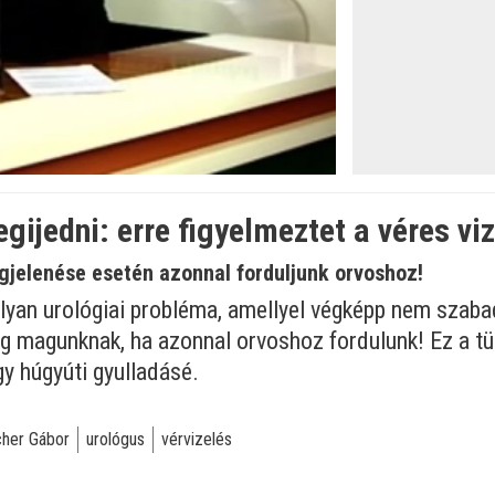
ijedni: erre figyelmeztet a véres viz
gjelenése esetén azonnal forduljunk orvoshoz!
olyan urológiai probléma, amellyel végképp nem szabad
 magunknak, ha azonnal orvoshoz fordulunk! Ez a tün
gy húgyúti gyulladásé.
cher Gábor
urológus
vérvizelés