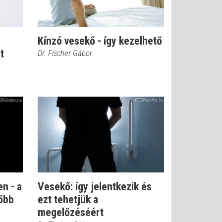
Kínzó vesekő - így kezelhető
t
Dr. Fischer Gábor
en - a
Vesekő: így jelentkezik és
őbb
ezt tehetjük a
megelőzéséért