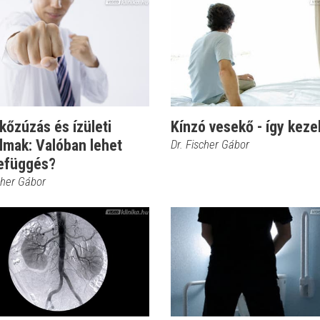
őzúzás és ízületi
Kínzó vesekő - így keze
lmak: Valóban lehet
Dr. Fischer Gábor
efüggés?
cher Gábor