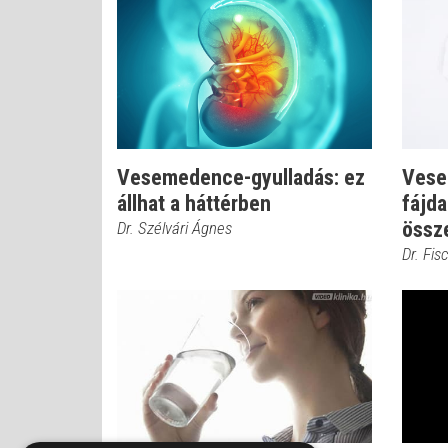
Vesemedence-gyulladás: ez
Vesek
állhat a háttérben
fájda
össz
Dr. Szélvári Ágnes
Dr. Fis