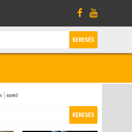
KERESÉS
us
epekő
KERESÉS