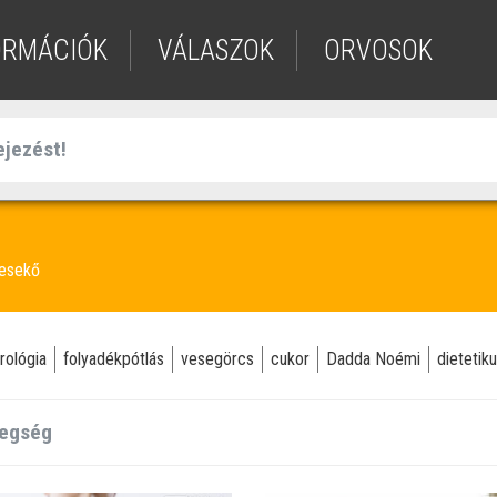
ORMÁCIÓK
VÁLASZOK
ORVOSOK
esekő
rológia
folyadékpótlás
vesegörcs
cukor
Dadda Noémi
dietetik