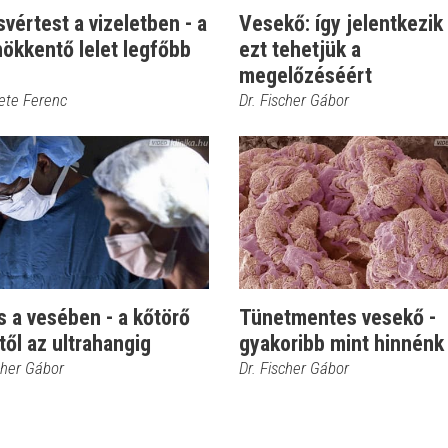
vértest a vizeletben - a
Vesekő: így jelentkezik
ökkentő lelet legfőbb
ezt tehetjük a
megelőzéséért
kete Ferenc
Dr. Fischer Gábor
 a vesében - a kőtörő
Tünetmentes vesekő -
től az ultrahangig
gyakoribb mint hinnénk
cher Gábor
Dr. Fischer Gábor