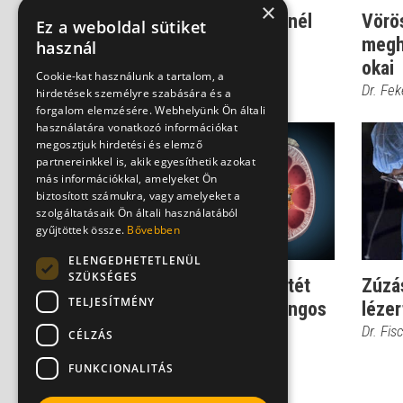
×
Így táplálkozzon az, akinél
Vörös
Ez a weboldal sütiket
vesekő alakult ki
megh
használ
okai
Dadda Noémi
Cookie-kat használunk a tartalom, a
Dr. Fe
hirdetések személyre szabására és a
forgalom elemzésére. Webhelyünk Ön általi
használatára vonatkozó információkat
megosztjuk hirdetési és elemző
partnereinkkel is, akik egyesíthetik azokat
más információkkal, amelyeket Ön
biztosított számukra, vagy amelyeket a
szolgáltatásaik Ön általi használatából
gyűjtöttek össze.
Bővebben
ELENGEDHETETLENÜL
SZÜKSÉGES
Vesekő eltávolítása műtét
Zúzás
TELJESÍTMÉNY
nélkül - ilyen az ultrahangos
lézer
móds...
Dr. Fis
CÉLZÁS
Dr. Fekete Ferenc
FUNKCIONALITÁS