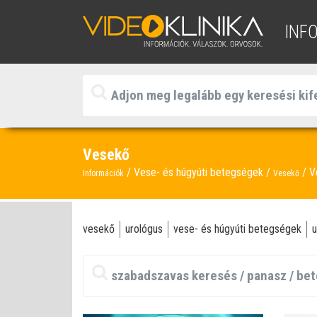
INF
Vesekő
Vese- és húgyúti betegségek
V
Információk
Vesekő
vesekő
urológus
vese- és húgyúti betegségek
u