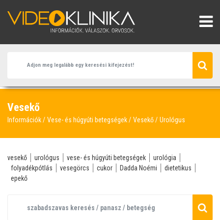
Vesekő
Információk
Vese- és húgyúti betegségek
Vesekő
Urológus
vesekő
urológus
vese- és húgyúti betegségek
urológia
folyadékpótlás
vesegörcs
cukor
Dadda Noémi
dietetikus
epekő