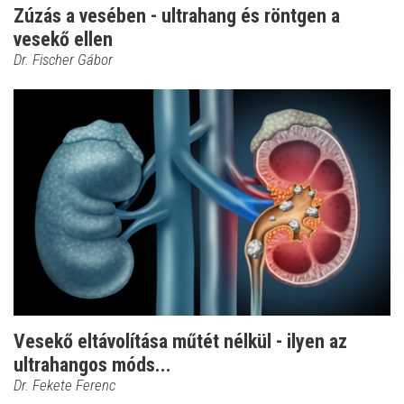
Zúzás a vesében - ultrahang és röntgen a
vesekő ellen
Dr. Fischer Gábor
Vesekő eltávolítása műtét nélkül - ilyen az
ultrahangos móds...
Dr. Fekete Ferenc