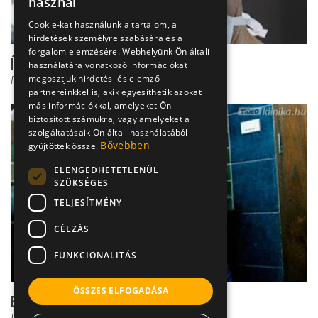
használ
Cookie-kat használunk a tartalom, a
hirdetések személyre szabására és a
forgalom elemzésére. Webhelyünk Ön általi
Így zúzzák szét a vesekövet
használatára vonatkozó információkat
megosztjuk hirdetési és elemző
Dr. Fischer Gábor
partnereinkkel is, akik egyesíthetik azokat
más információkkal, amelyeket Ön
biztosított számukra, vagy amelyeket a
szolgáltatásaik Ön általi használatából
Bővebben
gyűjtöttek össze.
ELENGEDHETETLENÜL
SZÜKSÉGES
TELJESÍTMÉNY
CÉLZÁS
FUNKCIONALITÁS
ÖSSZES ELFOGADÁSA
Ezek a vesekő legelső jelei