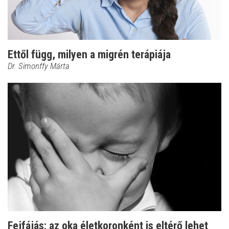
Ettől függ, milyen a migrén terápiája
Dr. Simonffy Márta
Fejfájás: az oka életkoronként is eltérő lehet