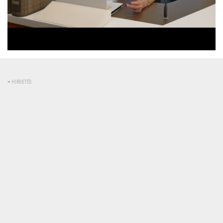
Betöltve
:
Állapot
:
Némítás
0%
0%
kikapcsolva
HIRDETÉS