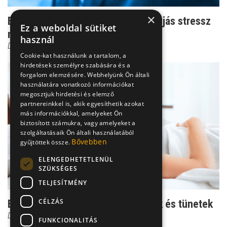
×
Egy mind gyakoribb jelenség: fejfájás stressz
Ez a weboldal sütiket
miatt
használ
Dr. Simonffy Márta
Cookie-kat használunk a tartalom, a
hirdetések személyre szabására és a
forgalom elemzésére. Webhelyünk Ön általi
használatára vonatkozó információkat
megosztjuk hirdetési és elemző
partnereinkkel is, akik egyesíthetik azokat
más információkkal, amelyeket Ön
biztosított számukra, vagy amelyeket a
szolgáltatásaik Ön általi használatából
Bővebben
gyűjtöttek össze.
ELENGEDHETETLENÜL
SZÜKSÉGES
TELJESÍTMÉNY
CÉLZÁS
Ez is migrén, az is migrén - típusok és tünetek
Dr. Simonffy Márta
FUNKCIONALITÁS