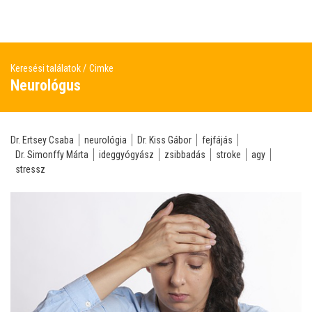
Keresési találatok
Cimke
Neurológus
Dr. Ertsey Csaba
neurológia
Dr. Kiss Gábor
fejfájás
Dr. Simonffy Márta
ideggyógyász
zsibbadás
stroke
agy
stressz