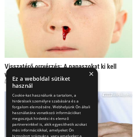
Visszatérő orrvérzés: A panaszokat ki kell
×
vizsgálni!
Ez a weboldal sütiket
Dr. Bókay János
használ
Cookie-kat használunk a tartalom, a
hirdetések személyre szabására és a
forgalom elemzésére. Webhelyünk Ön általi
használatára vonatkozó információkat
megosztjuk hirdetési és elemző
partnereinkkel is, akik egyesíthetik azokat
más információkkal, amelyeket Ön
biztosított számukra, vagy amelyeket a