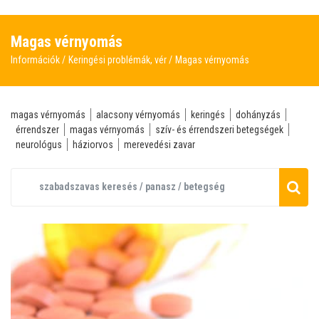
Magas vérnyomás
Információk
Keringési problémák, vér
Magas vérnyomás
magas vérnyomás
alacsony vérnyomás
keringés
dohányzás
érrendszer
magas vérnyomás
szív- és érrendszeri betegségek
neurológus
háziorvos
merevedési zavar