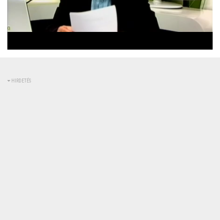
Betöltve
:
Állapot
:
Némítás
0%
0%
kikapcsolva
HIRDETÉS