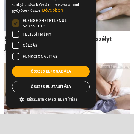
szolgáltatásaik Ön általi használatából
Bővebben
gyűjtöttek össze.
ELENGEDHETETLENÜL
SZÜKSÉGES
TELJESÍTMÉNY
Stroke-totó: 15-ből 3 találat már veszélyt
CÉLZÁS
jelezhet!
Dr. Ertsey Csaba
FUNKCIONALITÁS
ÖSSZES ELFOGADÁSA
ÖSSZES ELUTASÍTÁSA
RÉSZLETEK MEGJELENÍTÉSE