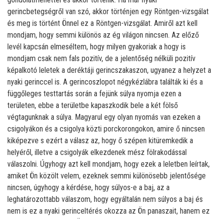
gerincbetegségről van szó, akkor történjen egy Röntgen-vizsgálat
és meg is történt Önnel ez a Röntgen-vizsgálat. Amiről azt kell
mondjam, hogy semmi különös az ég világon nincsen. Az előző
levél kapcsán elmeséltem, hogy milyen gyakoriak a hogy is
mondjam csak nem fals pozitív, de a jelentőség nélküli pozitív
képalkotó leletek a deréktáji gerincszakaszon, ugyanez a helyzet a
nyaki gerinccel is. A gerincoszlopot négykézlábra találták ki és a
függőleges testtartás során a fejünk súlya nyomja ezen a
területen, ebbe a területbe kapaszkodik bele a két fölső
végtagunknak a súlya. Magyarul egy olyan nyomás van ezeken a
csigolyákon és a csigolya közti porckorongokon, amire ő nincsen
kiképezve s ezért a válasz az, hogy ő szépen kitüremkedik a
helyéről, illetve a csigolyák elkezdenek mész fölrakodással
válaszolni. Úgyhogy azt kell mondjam, hogy ezek a leletben leírtak,
amiket Ön közölt velem, ezeknek semmi különösebb jelentősége
nincsen, úgyhogy a kérdése, hogy súlyos-e a baj, az a
leghatározottabb válaszom, hogy egyáltalán nem súlyos a baj és
nem is ez a nyaki gerinceltérés okozza az Ön panaszait, hanem ez