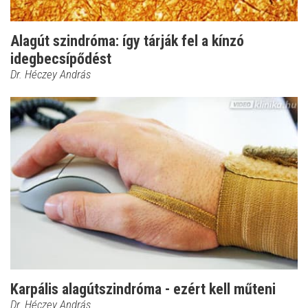
Alagút szindróma: így tárják fel a kínzó
idegbecsípődést
Dr. Héczey András
Karpális alagútszindróma - ezért kell műteni
Dr. Héczey András