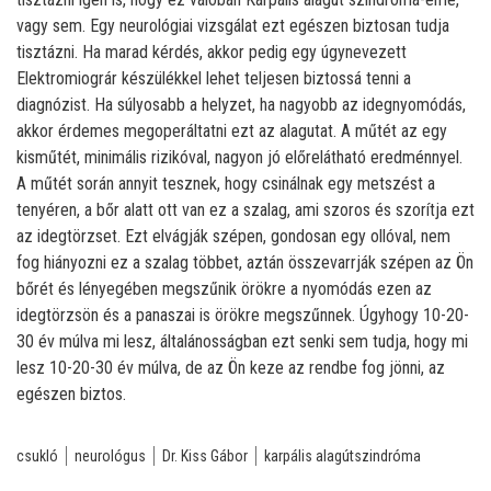
vagy sem. Egy neurológiai vizsgálat ezt egészen biztosan tudja
tisztázni. Ha marad kérdés, akkor pedig egy úgynevezett
Elektromiográr készülékkel lehet teljesen biztossá tenni a
diagnózist. Ha súlyosabb a helyzet, ha nagyobb az idegnyomódás,
akkor érdemes megoperáltatni ezt az alagutat. A műtét az egy
kisműtét, minimális rizikóval, nagyon jó előrelátható eredménnyel.
A műtét során annyit tesznek, hogy csinálnak egy metszést a
tenyéren, a bőr alatt ott van ez a szalag, ami szoros és szorítja ezt
az idegtörzset. Ezt elvágják szépen, gondosan egy ollóval, nem
fog hiányozni ez a szalag többet, aztán összevarrják szépen az Ön
bőrét és lényegében megszűnik örökre a nyomódás ezen az
idegtörzsön és a panaszai is örökre megszűnnek. Úgyhogy 10-20-
30 év múlva mi lesz, általánosságban ezt senki sem tudja, hogy mi
lesz 10-20-30 év múlva, de az Ön keze az rendbe fog jönni, az
egészen biztos.
csukló
neurológus
Dr. Kiss Gábor
karpális alagútszindróma