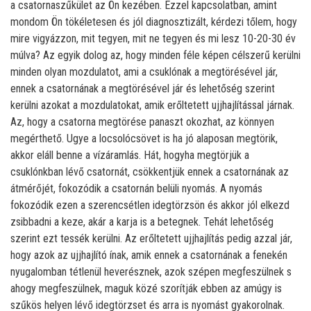
a csatornaszűkület az Ön kezében. Ezzel kapcsolatban, amint
mondom Ön tökéletesen és jól diagnosztizált, kérdezi tőlem, hogy
mire vigyázzon, mit tegyen, mit ne tegyen és mi lesz 10-20-30 év
múlva? Az egyik dolog az, hogy minden féle képen célszerű kerülni
minden olyan mozdulatot, ami a csuklónak a megtörésével jár,
ennek a csatornának a megtörésével jár és lehetőség szerint
kerülni azokat a mozdulatokat, amik erőltetett ujjhajlítással járnak.
Az, hogy a csatorna megtörése panaszt okozhat, az könnyen
megérthető. Ugye a locsolócsövet is ha jó alaposan megtörik,
akkor eláll benne a vízáramlás. Hát, hogyha megtörjük a
csuklónkban lévő csatornát, csökkentjük ennek a csatornának az
átmérőjét, fokozódik a csatornán belüli nyomás. A nyomás
fokozódik ezen a szerencsétlen idegtörzsön és akkor jól elkezd
zsibbadni a keze, akár a karja is a betegnek. Tehát lehetőség
szerint ezt tessék kerülni. Az erőltetett ujjhajlítás pedig azzal jár,
hogy azok az ujjhajlító ínak, amik ennek a csatornának a fenekén
nyugalomban tétlenül heverésznek, azok szépen megfeszülnek s
ahogy megfeszülnek, maguk közé szorítják ebben az amúgy is
szűkös helyen lévő idegtörzset és arra is nyomást gyakorolnak.