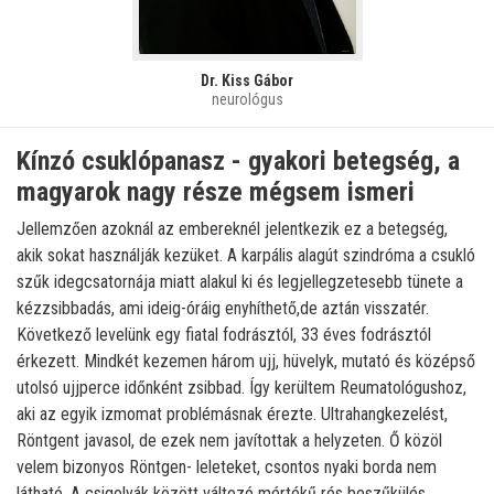
Dr. Kiss Gábor
neurológus
Kínzó csuklópanasz - gyakori betegség, a
magyarok nagy része mégsem ismeri
Jellemzően azoknál az embereknél jelentkezik ez a betegség,
akik sokat használják kezüket. A karpális alagút szindróma a csukló
szűk idegcsatornája miatt alakul ki és legjellegzetesebb tünete a
kézzsibbadás, ami ideig-óráig enyhíthető,de aztán visszatér.
Következő levelünk egy fiatal fodrásztól, 33 éves fodrásztól
érkezett. Mindkét kezemen három ujj, hüvelyk, mutató és középső
utolsó ujjperce időnként zsibbad. Így kerültem Reumatológushoz,
aki az egyik izmomat problémásnak érezte. Ultrahangkezelést,
Röntgent javasol, de ezek nem javítottak a helyzeten. Ő közöl
velem bizonyos Röntgen- leleteket, csontos nyaki borda nem
látható. A csigolyák között változó mértékű rés beszűkülés