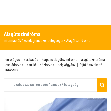
Alagútszindróma
Információk
Az idegrendszer betegségei
Alagútszindróma
neurológus
zsibbadás
karpális alagútszindróma
alagútszindróma
családorvos
csukló
háziorvos
belgyógyász
fejfájásszakértő
infarktus