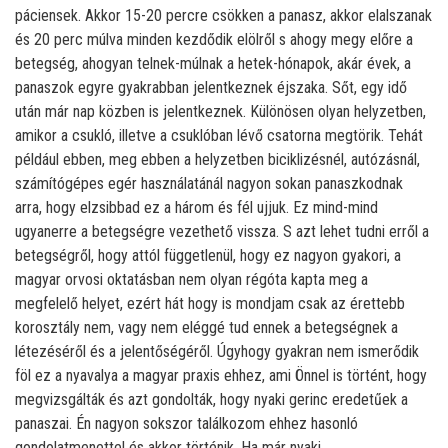
páciensek. Akkor 15-20 percre csökken a panasz, akkor elalszanak
és 20 perc múlva minden kezdődik elölről s ahogy megy előre a
betegség, ahogyan telnek-múlnak a hetek-hónapok, akár évek, a
panaszok egyre gyakrabban jelentkeznek éjszaka. Sőt, egy idő
után már nap közben is jelentkeznek. Különösen olyan helyzetben,
amikor a csukló, illetve a csuklóban lévő csatorna megtörik. Tehát
például ebben, meg ebben a helyzetben biciklizésnél, autózásnál,
számítógépes egér használatánál nagyon sokan panaszkodnak
arra, hogy elzsibbad ez a három és fél ujjuk. Ez mind-mind
ugyanerre a betegségre vezethető vissza. S azt lehet tudni erről a
betegségről, hogy attól függetlenül, hogy ez nagyon gyakori, a
magyar orvosi oktatásban nem olyan régóta kapta meg a
megfelelő helyet, ezért hát hogy is mondjam csak az érettebb
korosztály nem, vagy nem eléggé tud ennek a betegségnek a
létezéséről és a jelentőségéről. Úgyhogy gyakran nem ismerődik
föl ez a nyavalya a magyar praxis ehhez, ami Önnel is történt, hogy
megvizsgálták és azt gondolták, hogy nyaki gerinc eredetűek a
panaszai. Én nagyon sokszor találkozom ehhez hasonló
gondolatmenettel és akkor történik. Ha már nyaki