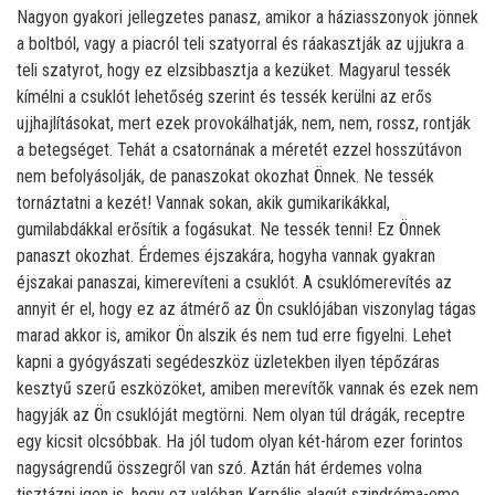
Nagyon gyakori jellegzetes panasz, amikor a háziasszonyok jönnek
a boltból, vagy a piacról teli szatyorral és ráakasztják az ujjukra a
teli szatyrot, hogy ez elzsibbasztja a kezüket. Magyarul tessék
kímélni a csuklót lehetőség szerint és tessék kerülni az erős
ujjhajlításokat, mert ezek provokálhatják, nem, nem, rossz, rontják
a betegséget. Tehát a csatornának a méretét ezzel hosszútávon
nem befolyásolják, de panaszokat okozhat Önnek. Ne tessék
tornáztatni a kezét! Vannak sokan, akik gumikarikákkal,
gumilabdákkal erősítik a fogásukat. Ne tessék tenni! Ez Önnek
panaszt okozhat. Érdemes éjszakára, hogyha vannak gyakran
éjszakai panaszai, kimerevíteni a csuklót. A csuklómerevítés az
annyit ér el, hogy ez az átmérő az Ön csuklójában viszonylag tágas
marad akkor is, amikor Ön alszik és nem tud erre figyelni. Lehet
kapni a gyógyászati segédeszköz üzletekben ilyen tépőzáras
kesztyű szerű eszközöket, amiben merevítők vannak és ezek nem
hagyják az Ön csuklóját megtörni. Nem olyan túl drágák, receptre
egy kicsit olcsóbbak. Ha jól tudom olyan két-három ezer forintos
nagyságrendű összegről van szó. Aztán hát érdemes volna
tisztázni igen is, hogy ez valóban Karpális alagút szindróma-eme,