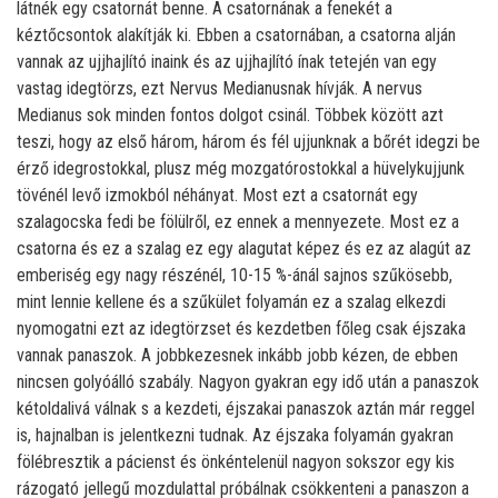
látnék egy csatornát benne. A csatornának a fenekét a
kéztőcsontok alakítják ki. Ebben a csatornában, a csatorna alján
vannak az ujjhajlító inaink és az ujjhajlító ínak tetején van egy
vastag idegtörzs, ezt Nervus Medianusnak hívják. A nervus
Medianus sok minden fontos dolgot csinál. Többek között azt
teszi, hogy az első három, három és fél ujjunknak a bőrét idegzi be
érző idegrostokkal, plusz még mozgatórostokkal a hüvelykujjunk
tövénél levő izmokból néhányat. Most ezt a csatornát egy
szalagocska fedi be fölülről, ez ennek a mennyezete. Most ez a
csatorna és ez a szalag ez egy alagutat képez és ez az alagút az
emberiség egy nagy részénél, 10-15 %-ánál sajnos szűkösebb,
mint lennie kellene és a szűkület folyamán ez a szalag elkezdi
nyomogatni ezt az idegtörzset és kezdetben főleg csak éjszaka
vannak panaszok. A jobbkezesnek inkább jobb kézen, de ebben
nincsen golyóálló szabály. Nagyon gyakran egy idő után a panaszok
kétoldalivá válnak s a kezdeti, éjszakai panaszok aztán már reggel
is, hajnalban is jelentkezni tudnak. Az éjszaka folyamán gyakran
fölébresztik a pácienst és önkéntelenül nagyon sokszor egy kis
rázogató jellegű mozdulattal próbálnak csökkenteni a panaszon a