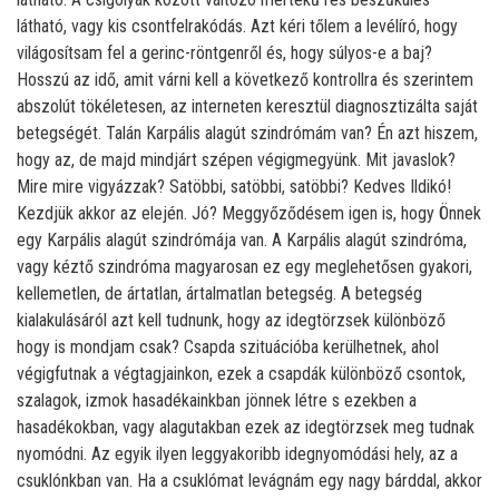
látható, vagy kis csontfelrakódás. Azt kéri tőlem a levélíró, hogy
világosítsam fel a gerinc-röntgenről és, hogy súlyos-e a baj?
Hosszú az idő, amit várni kell a következő kontrollra és szerintem
abszolút tökéletesen, az interneten keresztül diagnosztizálta saját
betegségét. Talán Karpális alagút szindrómám van? Én azt hiszem,
hogy az, de majd mindjárt szépen végigmegyünk. Mit javaslok?
Mire mire vigyázzak? Satöbbi, satöbbi, satöbbi? Kedves Ildikó!
Kezdjük akkor az elején. Jó? Meggyőződésem igen is, hogy Önnek
egy Karpális alagút szindrómája van. A Karpális alagút szindróma,
vagy kéztő szindróma magyarosan ez egy meglehetősen gyakori,
kellemetlen, de ártatlan, ártalmatlan betegség. A betegség
kialakulásáról azt kell tudnunk, hogy az idegtörzsek különböző
hogy is mondjam csak? Csapda szituációba kerülhetnek, ahol
végigfutnak a végtagjainkon, ezek a csapdák különböző csontok,
szalagok, izmok hasadékainkban jönnek létre s ezekben a
hasadékokban, vagy alagutakban ezek az idegtörzsek meg tudnak
nyomódni. Az egyik ilyen leggyakoribb idegnyomódási hely, az a
csuklónkban van. Ha a csuklómat levágnám egy nagy bárddal, akkor