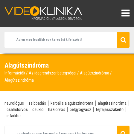
Alagútszindróma
Információk
Az idegrendszer betegségei
Alagútszindróma
Alagútszindróma
neurológus
zsibbadás
karpális alagútszindróma
alagútszindróma
családorvos
csukló
háziorvos
belgyógyász
fejfájásszakértő
infarktus