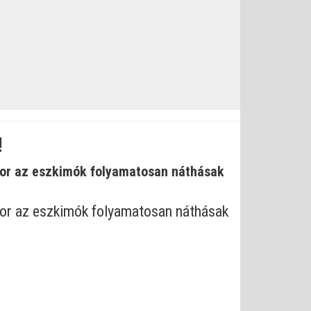
!
kor az eszkimók folyamatosan náthásak
kkor az eszkimók folyamatosan náthásak