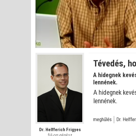
Bet
Állapot
:
Némítás
0%
0%
kikapcsolva
Tévedés, h
A hidegnek kevés
lennének.
A hidegnek kevé
lennének.
meghűlés
Dr. Helffe
Dr. Helfferich Frigyes
fül-orr-gégész