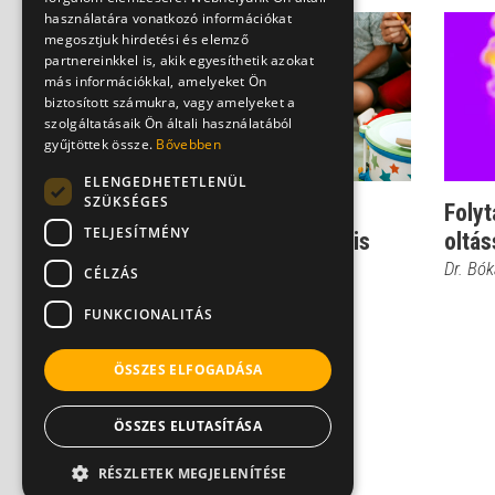
használatára vonatkozó információkat
megosztjuk hirdetési és elemző
partnereinkkel is, akik egyesíthetik azokat
más információkkal, amelyeket Ön
biztosított számukra, vagy amelyeket a
szolgáltatásaik Ön általi használatából
gyűjtöttek össze.
Bővebben
ELENGEDHETETLENÜL
SZÜKSÉGES
Bölcsőde: nem csak a
Folyt
TELJESÍTMÉNY
gyerekek, a kórokozók is
oltás
szeretik
Dr. Bó
CÉLZÁS
Dr. Bókay János
FUNKCIONALITÁS
ÖSSZES ELFOGADÁSA
ÖSSZES ELUTASÍTÁSA
RÉSZLETEK MEGJELENÍTÉSE