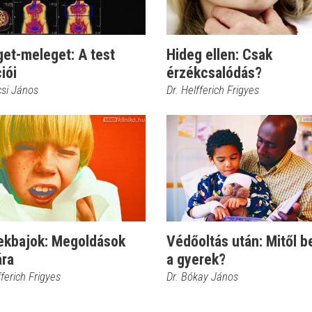
et-meleget: A test
Hideg ellen: Csak
iói
érzékcsalódás?
csi János
Dr. Helfferich Frigyes
ekbajok: Megoldások
Védőoltás után: Mitől b
ára
a gyerek?
fferich Frigyes
Dr. Bókay János