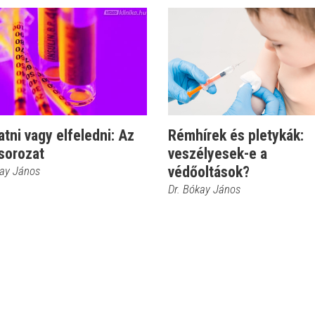
atni vagy elfeledni: Az
Rémhírek és pletykák:
sorozat
veszélyesek-e a
védőoltások?
kay János
Dr. Bókay János