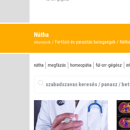
Nátha
Fertőző és parazitás betegségek
Nátha
Információk
nátha
megfázás
homeopátia
fül-orr-gégész
in