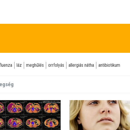
fluenza
láz
meghűlés
orrfolyás
allergiás nátha
antibiotikum