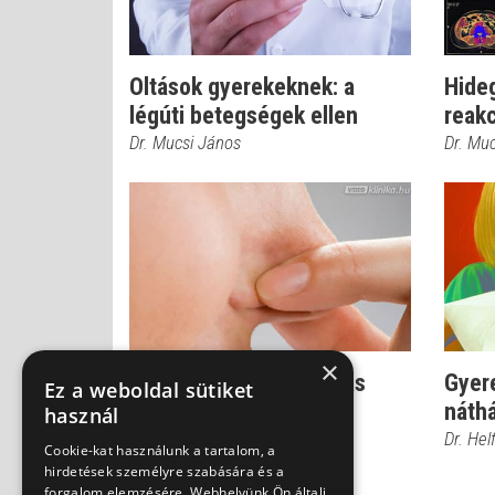
Oltások gyerekeknek: a
Hideg
légúti betegségek ellen
reakc
Dr. Mucsi János
Dr. Mu
×
Házi praktikák megfázás
Gyer
Ez a weboldal sütiket
esetére
náth
használ
Dr. Helfferich Frigyes
Dr. Hel
Cookie-kat használunk a tartalom, a
hirdetések személyre szabására és a
forgalom elemzésére. Webhelyünk Ön általi