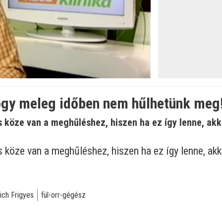
öltve
:
ogy meleg időben nem hűlhetünk meg
 köze van a meghűléshez, hiszen ha ez így lenne, ak
s köze van a meghűléshez, hiszen ha ez így lenne, a
rich Frigyes
fül-orr-gégész