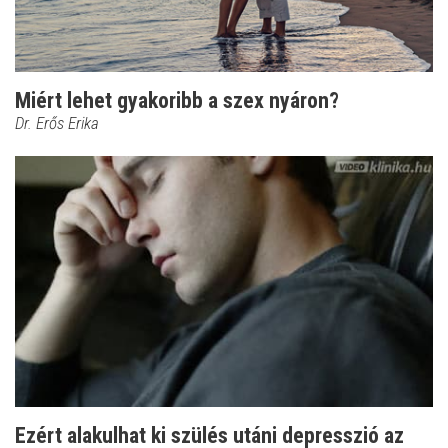
Miért lehet gyakoribb a szex nyáron?
Dr. Erős Erika
Ezért alakulhat ki szülés utáni depresszió az