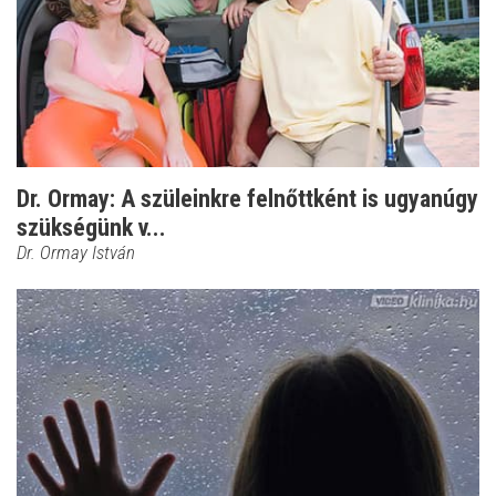
Dr. Ormay: A szüleinkre felnőttként is ugyanúgy
szükségünk v...
Dr. Ormay István