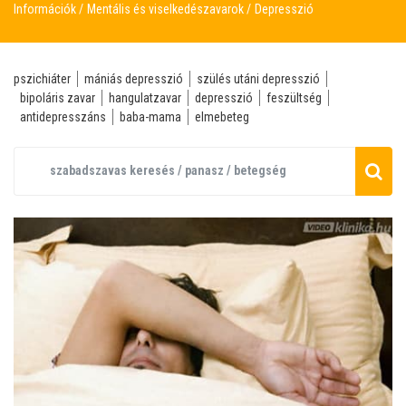
Információk
Mentális és viselkedészavarok
Depresszió
pszichiáter
mániás depresszió
szülés utáni depresszió
bipoláris zavar
hangulatzavar
depresszió
feszültség
antidepresszáns
baba-mama
elmebeteg