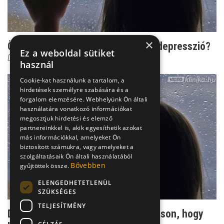
×
Örökös reménytelenség: Ez már a depresszió?
Ez a weboldal sütiket
Dr. Ormay István
használ
Cookie-kat használunk a tartalom, a
hirdetések személyre szabására és a
forgalom elemzésére. Webhelyünk Ön általi
használatára vonatkozó információkat
megosztjuk hirdetési és elemző
partnereinkkel is, akik egyesíthetik azokat
más információkkal, amelyeket Ön
biztosított számukra, vagy amelyeket a
szolgáltatásaik Ön általi használatából
Bővebben
gyűjtöttek össze.
ELENGEDHETETLENÜL
SZÜKSÉGES
TELJESÍTMÉNY
Dr. Ormay: Lehet-e úgy segíteni máson, hogy