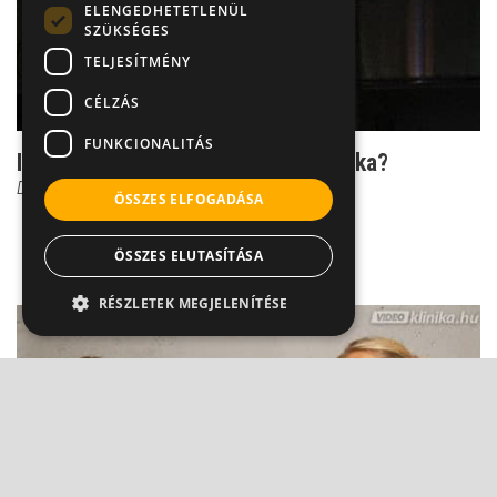
ELENGEDHETETLENÜL
SZÜKSÉGES
TELJESÍTMÉNY
CÉLZÁS
FUNKCIONALITÁS
Insomnia - a múlt nyomasztó árnyéka?
Dr. Csernus Imre
ÖSSZES ELFOGADÁSA
ÖSSZES ELUTASÍTÁSA
RÉSZLETEK MEGJELENÍTÉSE