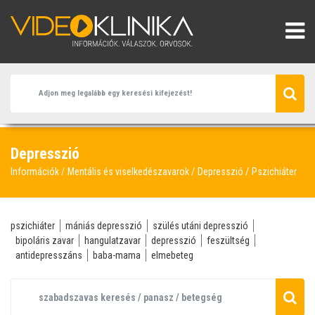
Depresszió
Információk
Mentális és viselkedészavarok
Depresszió
Pszichiáter
pszichiáter
mániás depresszió
szülés utáni depresszió
bipoláris zavar
hangulatzavar
depresszió
feszültség
antidepresszáns
baba-mama
elmebeteg