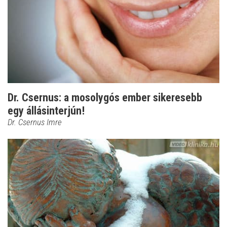
Dr. Csernus: a mosolygós ember sikeresebb
egy állásinterjún!
Dr. Csernus Imre