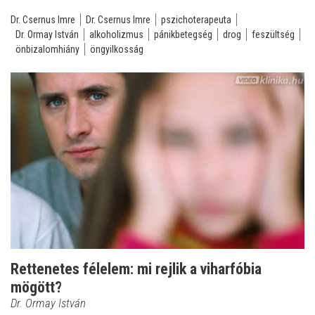
Dr. Csernus Imre
Dr. Csernus Imre
pszichoterapeuta
Dr. Ormay István
alkoholizmus
pánikbetegség
drog
feszültség
önbizalomhiány
öngyilkosság
Rettenetes félelem: mi rejlik a viharfóbia
mögött?
Dr. Ormay István