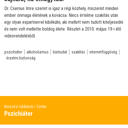
Dr. Csernus Imre szerint is igaz a régi közhely, miszerint minden
ember önmaga életének a kovácsa. Nincs értelme szakítás után
egy olyan expartnerrel kibékülni, aki mellett nem tudott kiteljesedni
és nem volt mellette boldog élete. Részlet a 2010. május 19-i élő
videorendelésből.
pszichiáter
alkoholizmus
bűntudat
szakítás
internetfüggőség
érzelmi biztonság
Keresési találatok
Cimke
Pszichiáter