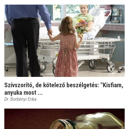
Szívszorító, de kötelező beszélgetés: "Kisfiam,
anyuka most ...
Dr. Borbényi Erika