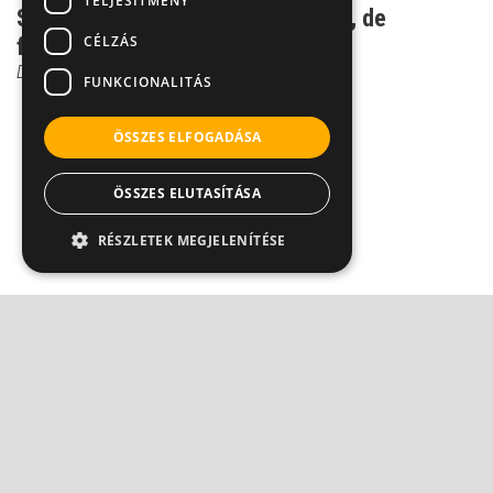
TELJESÍTMÉNY
Szeretetfüggőség - nem betegség, de
CÉLZÁS
foglalkozni kell vele
Dr. Ormay István
FUNKCIONALITÁS
ÖSSZES ELFOGADÁSA
ÖSSZES ELUTASÍTÁSA
RÉSZLETEK MEGJELENÍTÉSE