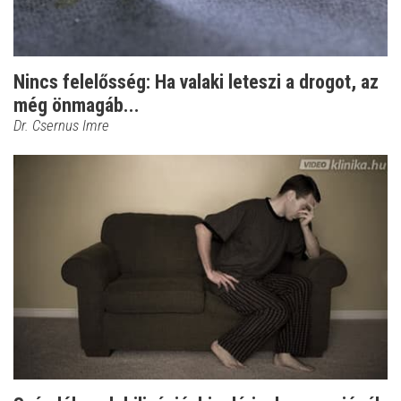
Nincs felelősség: Ha valaki leteszi a drogot, az
még önmagáb...
Dr. Csernus Imre