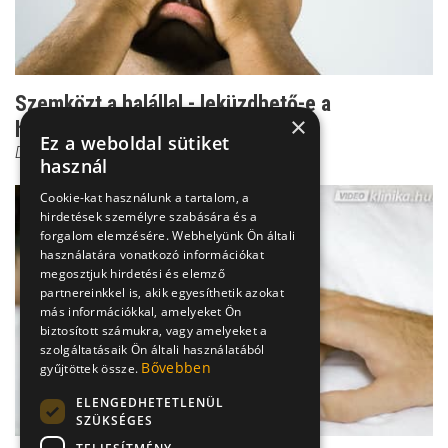
Szemközt a halállal - leküzdhető-e a
×
halálfélelem?
Ez a weboldal sütiket
Dr. Ormay István
használ
Cookie-kat használunk a tartalom, a
hirdetések személyre szabására és a
forgalom elemzésére. Webhelyünk Ön általi
használatára vonatkozó információkat
megosztjuk hirdetési és elemző
partnereinkkel is, akik egyesíthetik azokat
más információkkal, amelyeket Ön
biztosított számukra, vagy amelyeket a
szolgáltatásaik Ön általi használatából
Bővebben
gyűjtöttek össze.
ELENGEDHETETLENÜL
SZÜKSÉGES