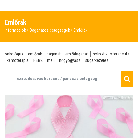
Emlőrák
Információk
Daganatos betegségek
Emlőrák
onkológus
emlőrák
daganat
emlődaganat
holisztikus terapeuta
kemoterápia
HER2
mell
nőgyógyász
sugárkezelés