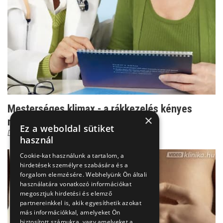
Mesterséges klimax - a rákkezelés kényes
×
mellékhatása
Ez a weboldal sütiket
Dr. Szántó István
használ
Cookie-kat használunk a tartalom, a
hirdetések személyre szabására és a
forgalom elemzésére. Webhelyünk Ön általi
használatára vonatkozó információkat
megosztjuk hirdetési és elemző
partnereinkkel is, akik egyesíthetik azokat
más információkkal, amelyeket Ön
biztosított számukra, vagy amelyeket a