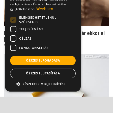
szolgáltatásaik Ön általi használatából
Bővebben
gyűjtöttek össze.
ELENGEDHETETLENÜL
SZÜKSÉGES
TELJESÍTMÉNY
Dr. Bittner: az emlő önvizsgálatát már ekkor el
CÉLZÁS
kell kezdeni
Dr. Bittner Nóra
FUNKCIONALITÁS
ÖSSZES ELFOGADÁSA
ÖSSZES ELUTASÍTÁSA
RÉSZLETEK MEGJELENÍTÉSE