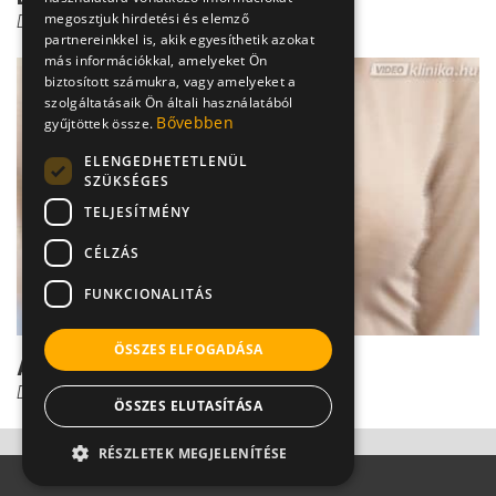
megosztjuk hirdetési és elemző
Dr. Szántó István
partnereinkkel is, akik egyesíthetik azokat
más információkkal, amelyeket Ön
biztosított számukra, vagy amelyeket a
szolgáltatásaik Ön általi használatából
Bővebben
gyűjtöttek össze.
ELENGEDHETETLENÜL
SZÜKSÉGES
TELJESÍTMÉNY
CÉLZÁS
FUNKCIONALITÁS
ÖSSZES ELFOGADÁSA
Az emlőrák diagnózisa
Dr. Szántó István
ÖSSZES ELUTASÍTÁSA
RÉSZLETEK MEGJELENÍTÉSE