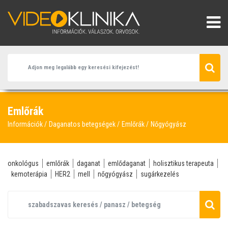
Emlőrák
Információk
Daganatos betegségek
Emlőrák
Nőgyógyász
onkológus
emlőrák
daganat
emlődaganat
holisztikus terapeuta
kemoterápia
HER2
mell
nőgyógyász
sugárkezelés