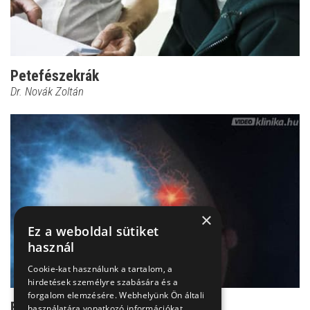
Petefészekrák
Dr. Novák Zoltán
×
Ez a weboldal sütiket
használ
Cookie-kat használunk a tartalom, a
hirdetések személyre szabására és a
forgalom elemzésére. Webhelyünk Ön általi
Elváltozás az emlőn - az emlőrák
használatára vonatkozó információkat