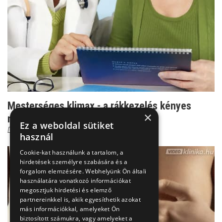
Mesterséges klimax - a rákkezelés kényes
×
mellékhatása
Ez a weboldal sütiket
Dr. Szántó István
használ
Cookie-kat használunk a tartalom, a
hirdetések személyre szabására és a
forgalom elemzésére. Webhelyünk Ön általi
használatára vonatkozó információkat
megosztjuk hirdetési és elemző
partnereinkkel is, akik egyesíthetik azokat
más információkkal, amelyeket Ön
biztosított számukra, vagy amelyeket a