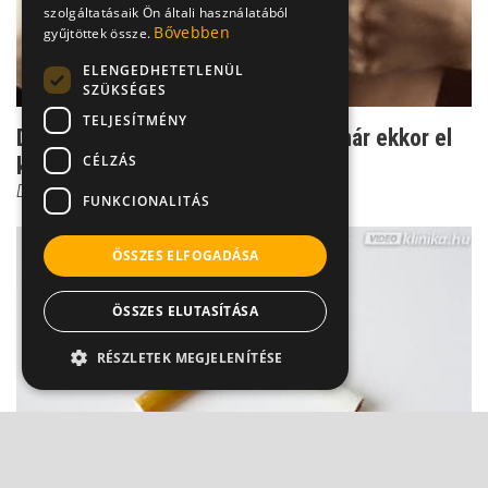
szolgáltatásaik Ön általi használatából
Bővebben
gyűjtöttek össze.
ELENGEDHETETLENÜL
SZÜKSÉGES
TELJESÍTMÉNY
Dr. Bittner: az emlő önvizsgálatát már ekkor el
CÉLZÁS
kell kezdeni
Dr. Bittner Nóra
FUNKCIONALITÁS
ÖSSZES ELFOGADÁSA
ÖSSZES ELUTASÍTÁSA
RÉSZLETEK MEGJELENÍTÉSE