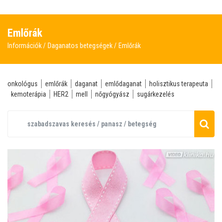
Emlőrák
Információk
Daganatos betegségek
Emlőrák
onkológus
emlőrák
daganat
emlődaganat
holisztikus terapeuta
kemoterápia
HER2
mell
nőgyógyász
sugárkezelés