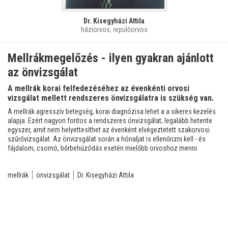
Dr. Kisegyházi Attila
háziorvos, repülőorvos
Mellrákmegelőzés - ilyen gyakran ajánlott
az önvizsgálat
A mellrák korai felfedezéséhez az évenkénti orvosi
vizsgálat mellett rendszeres önvizsgálatra is szükség van.
A mellrák agresszív betegség, korai diagnózisa lehet a a sikeres kezelés
alapja. Ezért nagyon fontos a rendszeres önvizsgálat, legalább hetente
egyszer, amit nem helyettesíthet az évenként elvégeztetett szakorvosi
szűrővizsgálat. Az önvizsgálat során a hónaljat is ellenőrizni kell - és
fájdalom, csomó, bőrbehúzódás esetén mielőbb orvoshoz menni.
mellrák
önvizsgálat
Dr. Kisegyházi Attila