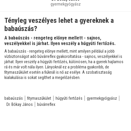
gyermekgyógyász
Tényleg veszélyes lehet a gyereknek a
babaúszás?
A babaúszás - rengeteg előnye mellett - sajnos,
veszélyekkel is járhat. Ilyen veszély a húgyúti fertőzés.
A babaúszás - rengeteg előnye mellett, mint amilyen például a jobb
vízbiztonságot adó búvárreflex gyakoroltatása - sajnos, veszélyekkel is
járhat. Ilyen veszély a húgyúti fertőzés, különösen, ha a gyerek hajlamos
rá és már volt nála ilyen. Lányoknál ez a probléma gyakoribb, de
fitymaszűkület esetén a fiúknál is nő az esélye. A szobatisztaság
kialakulása is sokat segíthet a megelőzésben.
babaúszás
fitymaszűkület
húgyúti fertőzés
gyermekgyógyász
Dr. Bókay János
búvárreflex