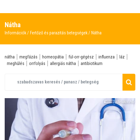
Nátha
Információk
Fertőző és parazitás betegségek
Nátha
nátha
megfázás
homeopátia
fül-orr-gégész
influenza
láz
meghűlés
orrfolyás
allergiás nátha
antibiotikum