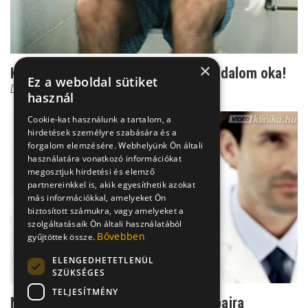
×
Kelés a végbél felett: Ez lehet a fájdalom oka!
Ez a weboldal sütiket
Dr. Tisza Tímea
használ
Cookie-kat használunk a tartalom, a
hirdetések személyre szabására és a
forgalom elemzésére. Webhelyünk Ön általi
használatára vonatkozó információkat
megosztjuk hirdetési és elemző
partnereinkkel is, akik egyesíthetik azokat
más információkkal, amelyeket Ön
biztosított számukra, vagy amelyeket a
szolgáltatásaik Ön általi használatából
Bővebben
gyűjtöttek össze.
ELENGEDHETETLENÜL
SZÜKSÉGES
TELJESÍTMÉNY
Nem csak vesebeszéd: Rengeteg bajra