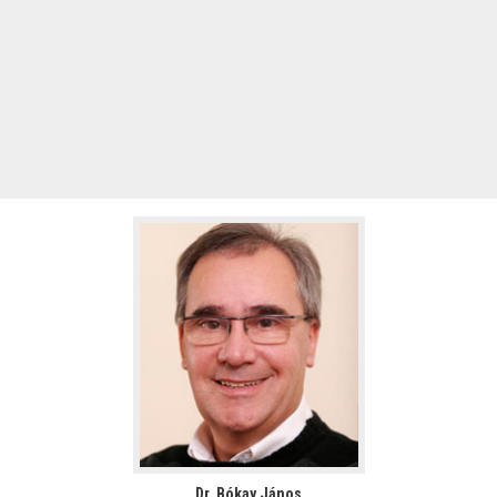
Dr. Bókay János