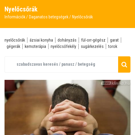
Nyelőcsőrák
Információk
Daganatos betegségek
Nyelőcsőrák
nyelőcsőrák
ázsiai konyha
dohányzás
fül-orr-gégész
garat
gégerák
kemoterápia
nyelőcsőfekély
sugárkezelés
torok