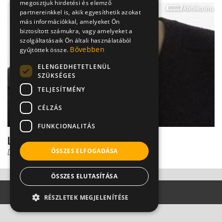
megosztjuk hirdetési és elemző
partnereinkkel is, akik egyesíthetik azokat
más információkkal, amelyeket Ön
biztosított számukra, vagy amelyeket a
szolgáltatásaik Ön általi használatából
Bővebben
gyűjtöttek össze.
ELENGEDHETETLENÜL
SZÜKSÉGES
TELJESÍTMÉNY
CÉLZÁS
FUNKCIONALITÁS
Lehet-e refluxtól rákos?
ÖSSZES ELFOGADÁSA
Dr. Helfferich Frigyes
ÖSSZES ELUTASÍTÁSA
RÉSZLETEK MEGJELENÍTÉSE