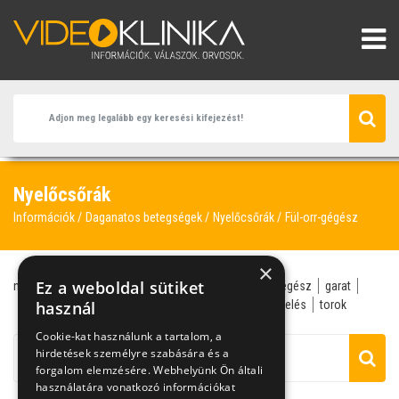
Nyelőcsőrák
Információk
Daganatos betegségek
Nyelőcsőrák
Fül-orr-gégész
×
Ez a weboldal sütiket
nyelőcsőrák
ázsiai konyha
dohányzás
fül-orr-gégész
garat
gégerák
használ
kemoterápia
nyelőcsőfekély
sugárkezelés
torok
Cookie-kat használunk a tartalom, a
hirdetések személyre szabására és a
forgalom elemzésére. Webhelyünk Ön általi
használatára vonatkozó információkat