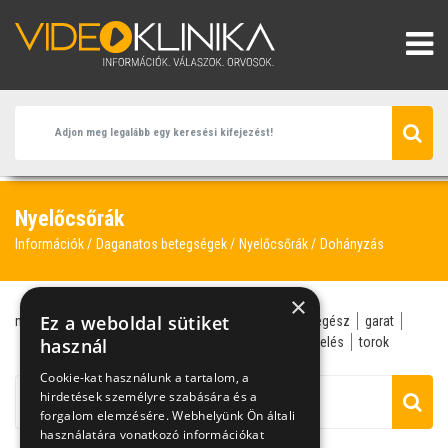
Nyelőcsőrák
Információk
Daganatos betegségek
Nyelőcsőrák
Dohányzás
×
Ez a weboldal sütiket
nyelőcsőrák
ázsiai konyha
dohányzás
fül-orr-gégész
garat
gégerák
használ
kemoterápia
nyelőcsőfekély
sugárkezelés
torok
Cookie-kat használunk a tartalom, a
hirdetések személyre szabására és a
forgalom elemzésére. Webhelyünk Ön általi
használatára vonatkozó információkat