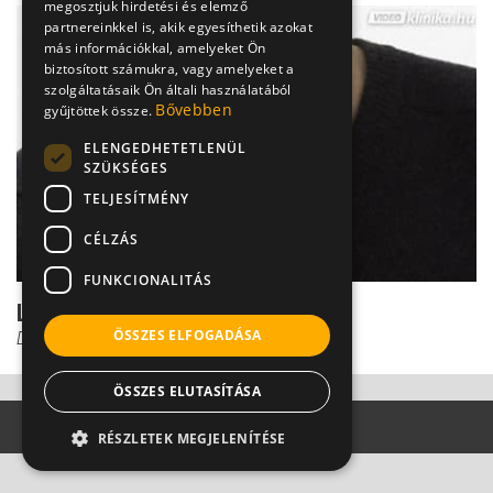
megosztjuk hirdetési és elemző
partnereinkkel is, akik egyesíthetik azokat
más információkkal, amelyeket Ön
biztosított számukra, vagy amelyeket a
szolgáltatásaik Ön általi használatából
Bővebben
gyűjtöttek össze.
ELENGEDHETETLENÜL
SZÜKSÉGES
TELJESÍTMÉNY
CÉLZÁS
FUNKCIONALITÁS
Lehet-e refluxtól rákos?
ÖSSZES ELFOGADÁSA
Dr. Helfferich Frigyes
ÖSSZES ELUTASÍTÁSA
RÉSZLETEK MEGJELENÍTÉSE