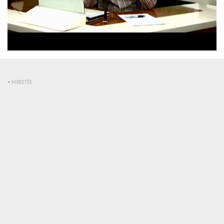
Betöltve
:
Állapot
:
Némítás
0%
0%
kikapcsolva
HIRDETÉS