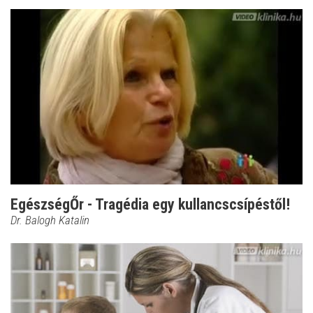
EgészségŐr - Tragédia egy kullancscsípéstől!
Dr. Balogh Katalin