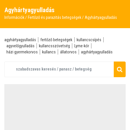
Agyhártyagyulladás
Információk
Fertőző és parazitás betegségek
Agyhártyagyulladás
agyhártyagyulladás
fertőző betegségek
kullancscsípés
agyvelőgyulladás
kullancsszövetség
Lyme-kór
házi gyermekorvos
kullancs
állatorvos
agyhártyagyulladás