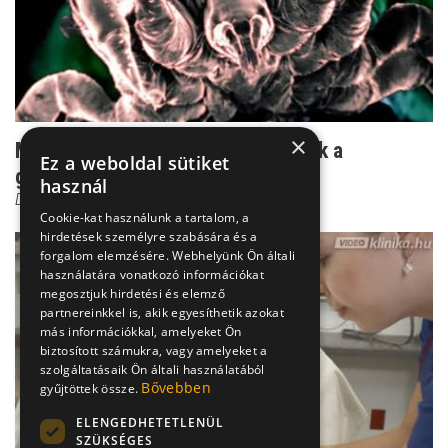
×
Mit tegyünk, ha kullancsot találtunk a
Ez a weboldal sütiket
gyerekünkön?
használ
Dr. Vészi Zsuzsa
Cookie-kat használunk a tartalom, a
hirdetések személyre szabására és a
forgalom elemzésére. Webhelyünk Ön általi
használatára vonatkozó információkat
megosztjuk hirdetési és elemző
partnereinkkel is, akik egyesíthetik azokat
más információkkal, amelyeket Ön
biztosított számukra, vagy amelyeket a
szolgáltatásaik Ön általi használatából
Bővebben
gyűjtöttek össze.
ELENGEDHETETLENÜL
SZÜKSÉGES