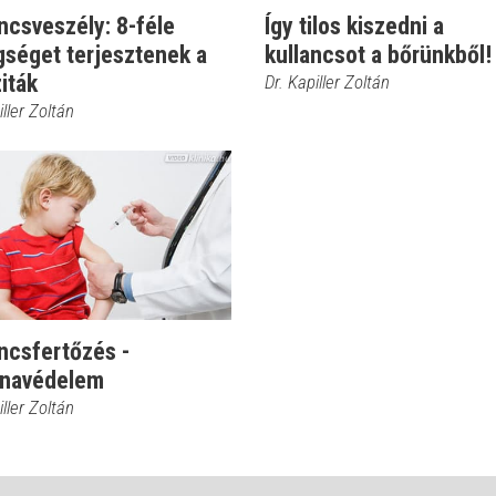
ncsveszély: 8-féle
Így tilos kiszedni a
gséget terjesztenek a
kullancsot a bőrünkből!
iták
Dr. Kapiller Zoltán
iller Zoltán
ncsfertőzés -
inavédelem
iller Zoltán