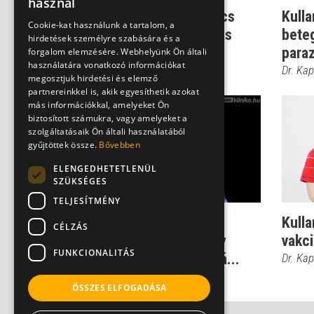
használ
Tünetek: Ilyen a kullancs
Kulla
Cookie-kat használunk a tartalom, a
okozta agyvelőgyulladás
bete
hirdetések személyre szabására és a
paraz
Dr. Vészi Zsuzsa
forgalom elemzésére. Webhelyünk Ön általi
használatára vonatkozó információkat
Dr. Kap
megosztjuk hirdetési és elemző
partnereinkkel is, akik egyesíthetik azokat
más információkkal, amelyeket Ön
biztosított számukra, vagy amelyeket a
szolgáltatásaik Ön általi használatából
gyűjtöttek össze.
Bővebben
ELENGEDHETETLENÜL
SZÜKSÉGES
TELJESÍTMÉNY
Agyvelő- és
Kulla
CÉLZÁS
agyhártyagyulladás: Így
vakc
FUNKCIONALITÁS
jelentkezik a kullancs-á...
Dr. Kap
Dr. Kapiller Zoltán
ÖSSZES ELFOGADÁSA