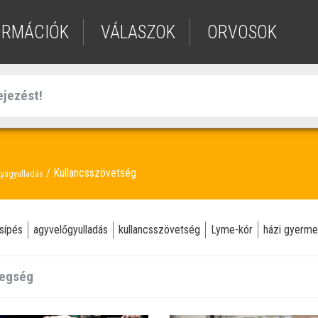
ORMÁCIÓK
VÁLASZOK
ORVOSOK
Kullancsszövetség
tyagyulladás
sípés
agyvelőgyulladás
kullancsszövetség
Lyme-kór
házi gyerme