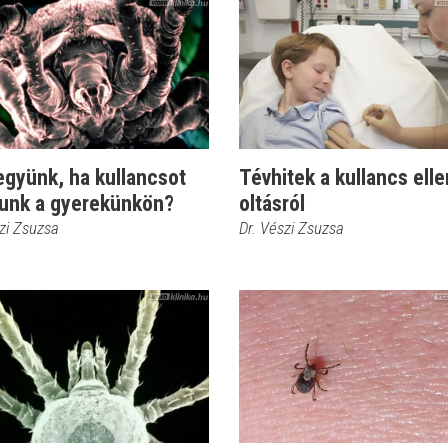
együnk, ha kullancsot
Tévhitek a kullancs elle
tunk a gyerekünkön?
oltásról
zi Zsuzsa
Dr. Vészi Zsuzsa