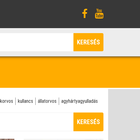
KERESÉS
korvos
kullancs
állatorvos
agyhártyagyulladás
KERESÉS