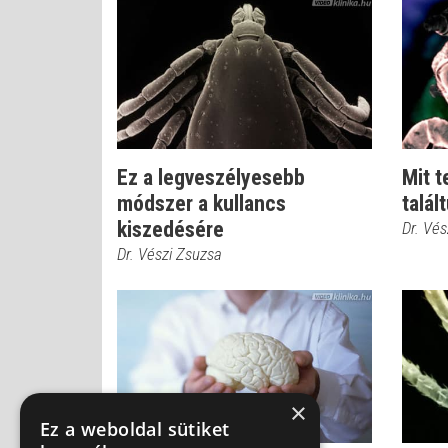
Ez a legveszélyesebb
Mit t
módszer a kullancs
talál
kiszedésére
Dr. Vés
Dr. Vészi Zsuzsa
×
Ez a weboldal sütiket