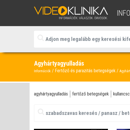
INF
Agyhártyagyulladás
Fertőző és parazitás betegségek
Információk
Agyhár
agyhártyagyulladás
fertőző betegségek
kullancsc