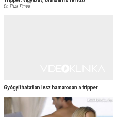
Tripper: vigyázat, orálisan is fertőz!
Dr. Tisza Tímea
Gyógyíthatatlan lesz hamarosan a tripper