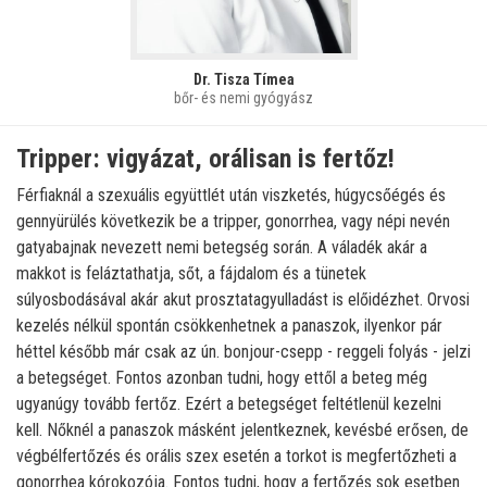
Dr. Tisza Tímea
bőr- és nemi gyógyász
Tripper: vigyázat, orálisan is fertőz!
Férfiaknál a szexuális együttlét után viszketés, húgycsőégés és
gennyürülés következik be a tripper, gonorrhea, vagy népi nevén
gatyabajnak nevezett nemi betegség során. A váladék akár a
makkot is feláztathatja, sőt, a fájdalom és a tünetek
súlyosbodásával akár akut prosztatagyulladást is előidézhet. Orvosi
kezelés nélkül spontán csökkenhetnek a panaszok, ilyenkor pár
héttel később már csak az ún. bonjour-csepp - reggeli folyás - jelzi
a betegséget. Fontos azonban tudni, hogy ettől a beteg még
ugyanúgy tovább fertőz. Ezért a betegséget feltétlenül kezelni
kell. Nőknél a panaszok másként jelentkeznek, kevésbé erősen, de
végbélfertőzés és orális szex esetén a torkot is megfertőzheti a
gonorrhea kórokozója. Fontos tudni, hogy a fertőzés sok esetben