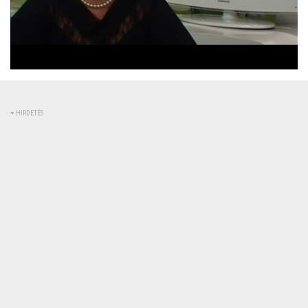
Betöltve
:
Állapot
:
Némítás
0%
0%
kikapcsolva
HIRDETÉS