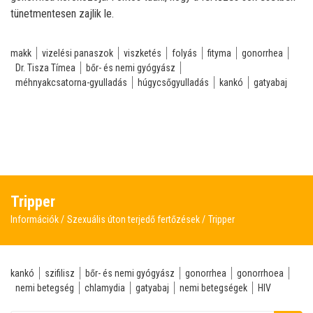
tünetmentesen zajlik le.
makk
vizelési panaszok
viszketés
folyás
fityma
gonorrhea
Dr. Tisza Tímea
bőr- és nemi gyógyász
méhnyakcsatorna-gyulladás
húgycsőgyulladás
kankó
gatyabaj
Tripper
Információk
Szexuális úton terjedő fertőzések
Tripper
kankó
szifilisz
bőr- és nemi gyógyász
gonorrhea
gonorrhoea
nemi betegség
chlamydia
gatyabaj
nemi betegségek
HIV