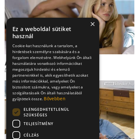
×
Ez a weboldal sütiket
használ
Cookie-kat használunk a tartalom, a
hirdetések személyre szabására és a
forgalom elemzésére. Webhelyünk Ön általi
A tripper kezelése
használatára vonatkozó információkat
megosztjuk hirdetési és elemző
Dr. Tisza Tímea
partnereinkkel is, akik egyesíthetik azokat
más információkkal, amelyeket Ön
biztosított számukra, vagy amelyeket a
szolgáltatásaik Ön általi használatából
Bővebben
gyűjtöttek össze.
ELENGEDHETETLENÜL
SZÜKSÉGES
TELJESÍTMÉNY
CÉLZÁS