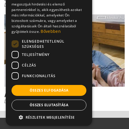
megosztjuk hirdetési és elemző
Dr. Tisza Tímea
partnereinkkel is, akik egyesíthetik azokat
más információkkal, amelyeket Ön
biztosított számukra, vagy amelyeket a
szolgáltatásaik Ön általi használatából
Bővebben
gyűjtöttek össze.
ELENGEDHETETLENÜL
SZÜKSÉGES
TELJESÍTMÉNY
CÉLZÁS
FUNKCIONALITÁS
ÖSSZES ELFOGADÁSA
A tripper diagnózisa
Dr. Tisza Tímea
ÖSSZES ELUTASÍTÁSA
RÉSZLETEK MEGJELENÍTÉSE