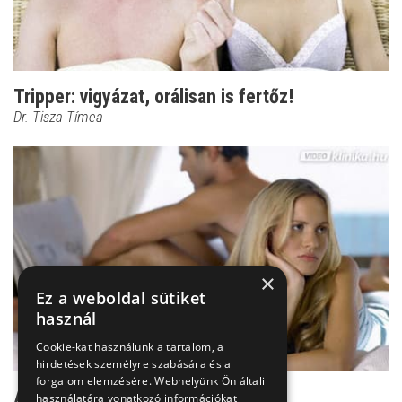
Tripper: vigyázat, orálisan is fertőz!
Dr. Tisza Tímea
×
Ez a weboldal sütiket
használ
Cookie-kat használunk a tartalom, a
hirdetések személyre szabására és a
forgalom elemzésére. Webhelyünk Ön általi
A tripper kezelése
használatára vonatkozó információkat