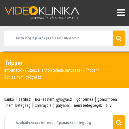
Tripper
Információk
Szexuális úton terjedő fertőzések
Tripper
Bőr- és nemi gyógyász
kankó
szifilisz
bőr- és nemi gyógyász
gonorrhea
gonorrhoea
nemi betegség
chlamydia
gatyabaj
nemi betegségek
HIV