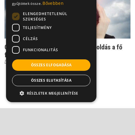
Bővebben
gyűjtöttek össze.
ELENGEDHETETLENÜL
SZÜKSÉGES
TELJESÍTMÉNY
CÉLZÁS
Csillapíthatatlan migrén: Akad megoldás a fő
FUNKCIONALITÁS
fájdalmára?
Dr. Szántó István
ÖSSZES ELFOGADÁSA
ÖSSZES ELUTASÍTÁSA
RÉSZLETEK MEGJELENÍTÉSE