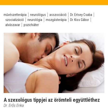
művészetterápia
neurológus
asszociáció
Dr. Ertsey Csaba
szocializáció
neurológia
mozgásterápia
Dr. Kiss Gábor
alvászavar
pszichiáter
A szexológus tippjei az örömteli együttléthez
Dr. Erős Erika