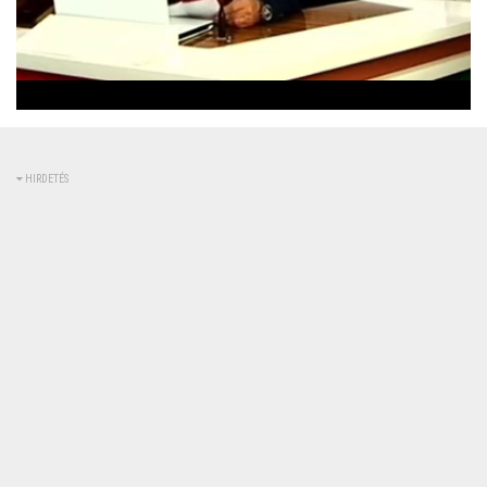
Betöltve
:
Állapot
:
Némítás
0%
0%
kikapcsolva
HIRDETÉS