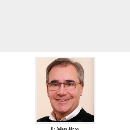
Dr. Bókay János