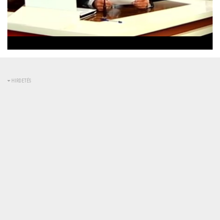
Betöltve
:
Állapot
:
Némítás
0%
0%
kikapcsolva
HIRDETÉS