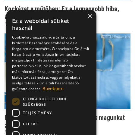
Kockázat a műtőben: Ez a legnagyobb hiba,
×
amit a sebész elkö...
Ez a weboldal sütiket
Dr. Kovács János Balázs
használ
Cookie-kat használunk a tartalom, a
hirdetések személyre szabására és a
forgalom elemzésére. Webhelyünk Ön általi
használatára vonatkozó információkat
megosztjuk hirdetési és elemző
partnereinkkel is, akik egyesíthetik azokat
más információkkal, amelyeket Ön
biztosított számukra, vagy amelyeket a
szolgáltatásaik Ön általi használatából
Bővebben
gyűjtöttek össze.
ELENGEDHETETLENÜL
SZÜKSÉGES
TELJESÍTMÉNY
Köldöksérv: érdemes-e rászánnunk magunkat
CÉLZÁS
az operációra?
Dr. Kovács János Balázs