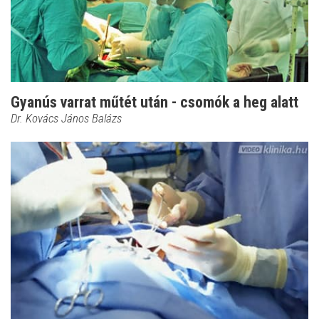
Gyanús varrat műtét után - csomók a heg alatt
Dr. Kovács János Balázs