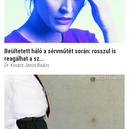
Beültetett háló a sérvműtét során: rosszul is
reagálhat a sz...
Dr. Kovács János Balázs