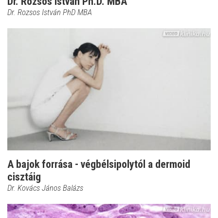
Dr. Rozsos István Ph.D. MBA
Dr. Rozsos István PhD MBA
A bajok forrása - végbélsipolytól a dermoid
cisztáig
Dr. Kovács János Balázs