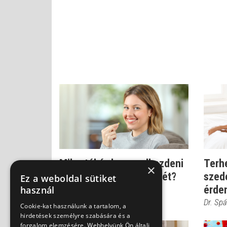
Mikortól érdemes elkezdeni
Terhe
×
a terhesvitamin szedését?
szed
Ez a weboldal sütiket
érde
Dr. Spánik Gábor
használ
Dr. Sp
Cookie-kat használunk a tartalom, a
hirdetések személyre szabására és a
forgalom elemzésére. Webhelyünk Ön általi