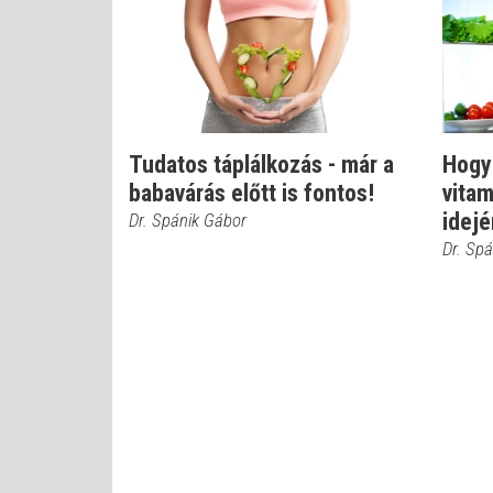
Tudatos táplálkozás - már a
Hogy
babavárás előtt is fontos!
vita
idej
Dr. Spánik Gábor
Dr. Sp