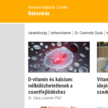
Keresési találatok
Cimke
Babavárás
várandósság
terhesvitamin
Dr. Csermely Gyula
m
D-vitamin és kalcium:
Vita
nélkülözhetetlenek a
idejé
csontfejlődéshez
szed
Dr. Sára Levente PhD