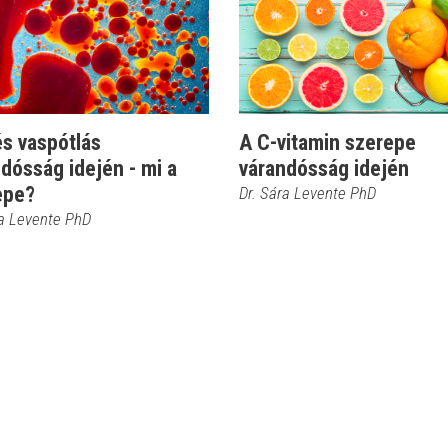
s vaspótlás
A C-vitamin szerepe
dósság idején - mi a
várandósság idején
epe?
Dr. Sára Levente PhD
ra Levente PhD