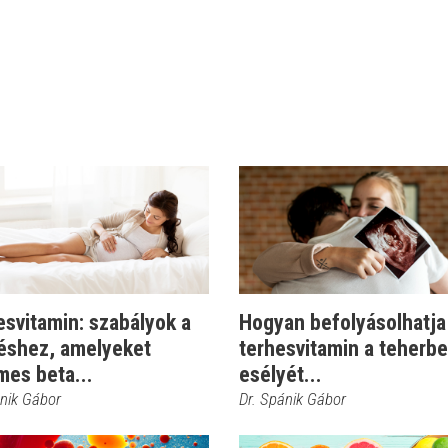
svitamin: szabályok a
Hogyan befolyásolhatja
éshez, amelyeket
terhesvitamin a teherb
mes beta...
esélyét...
ánik Gábor
Dr. Spánik Gábor