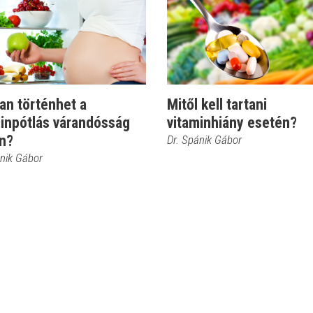
an történhet a
Mitől kell tartani
minpótlás várandósság
vitaminhiány esetén?
én?
Dr. Spánik Gábor
ánik Gábor