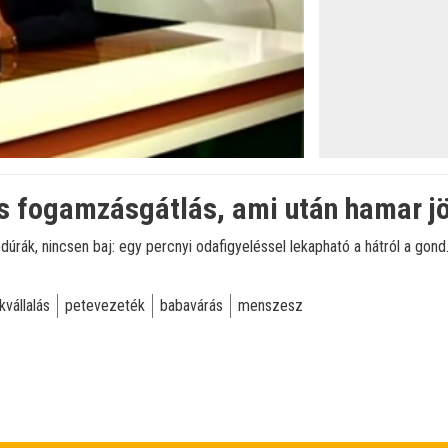
 fogamzásgátlás, ami után hamar jöh
dúrák, nincsen baj: egy percnyi odafigyeléssel lekapható a hátról a go
kvállalás
petevezeték
babavárás
menszesz