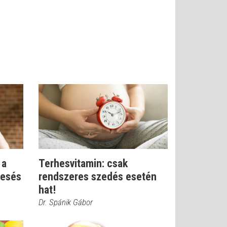
 a
Terhesvitamin: csak
eesés
rendszeres szedés esetén
hat!
Dr. Spánik Gábor