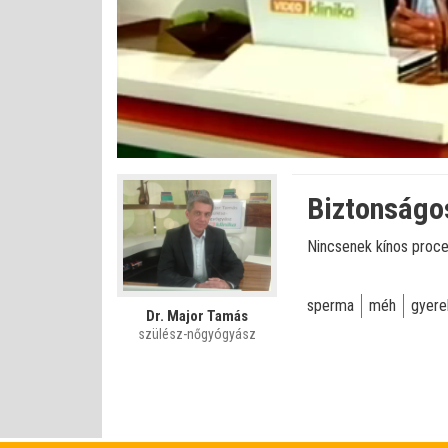
Betöltve
:
Állapot
:
Némítás
0%
0%
kikapcsolva
Biztonságos
Nincsenek kínos proce
sperma
méh
gyere
Dr. Major Tamás
szülész-nőgyógyász