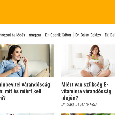
agzati fejlődés
magzat
Dr. Spánik Gábor
Dr. Bálint Balázs
Dr. Be
minbevitel várandósság
Miért van szükség E-
n: mit és miért kell
vitaminra várandósság
ni?
idején?
Dr. Sára Levente PhD