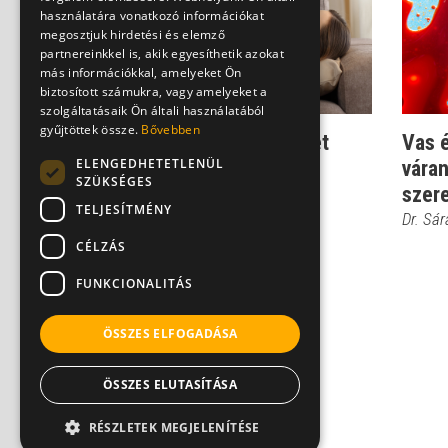
használatára vonatkozó információkat
megosztjuk hirdetési és elemző
partnereinkkel is, akik egyesíthetik azokat
más információkkal, amelyeket Ön
biztosított számukra, vagy amelyeket a
szolgáltatásaik Ön általi használatából
gyűjtöttek össze.
Bővebben
Vitaminhiány: meg lehet
Vas é
ELENGEDHETETLENÜL
előzni, és érdemes is!
váran
SZÜKSÉGES
szer
Dr. Spánik Gábor
TELJESÍTMÉNY
Dr. Sá
CÉLZÁS
FUNKCIONALITÁS
ÖSSZES ELFOGADÁSA
ÖSSZES ELUTASÍTÁSA
RÉSZLETEK MEGJELENÍTÉSE