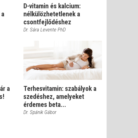
D-vitamin és kalcium:
 a
nélkülözhetetlenek a
csontfejlődéshez
Dr. Sára Levente PhD
ár a
Terhesvitamin: szabályok a
s!
szedéshez, amelyeket
érdemes beta...
Dr. Spánik Gábor