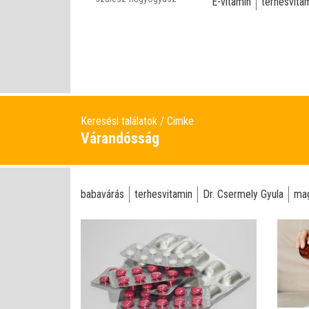
E-vitamin
terhesvita
Keresési találatok
Cimke
Várandósság
babavárás
terhesvitamin
Dr. Csermely Gyula
mag