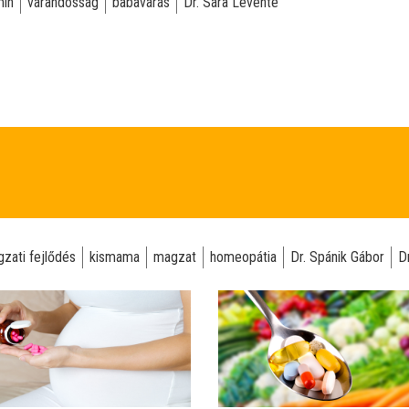
min
várandósság
babavárás
Dr. Sára Levente
zati fejlődés
kismama
magzat
homeopátia
Dr. Spánik Gábor
Dr