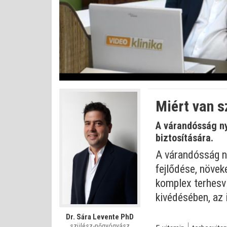
Bet
Állapot
:
Némítás
0%
0%
kikapcsolva
Miért van s
A várandósság ny
biztosítására.
A várandósság n
fejlődése, növe
komplex terhesvi
kivédésében, az
Dr. Sára Levente PhD
szülész-nőgyógyász