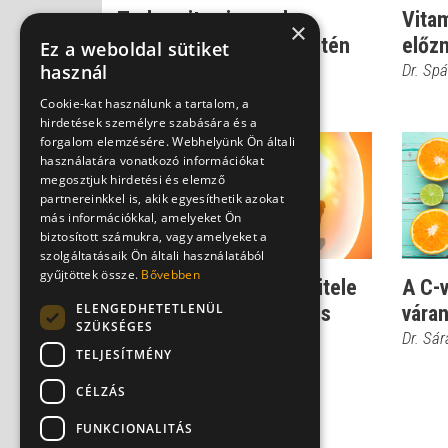
Terhesvitamin: csak
Vita
×
rendszeres szedés esetén
előzn
Ez a weboldal sütiket
hat!
Dr. Sp
használ
Dr. Spánik Gábor
Cookie-kat használunk a tartalom, a
hirdetések személyre szabására és a
forgalom elemzésére. Webhelyünk Ön általi
használatára vonatkozó információkat
megosztjuk hirdetési és elemző
partnereinkkel is, akik egyesíthetik azokat
más információkkal, amelyeket Ön
biztosított számukra, vagy amelyeket a
szolgáltatásaik Ön általi használatából
gyűjtöttek össze.
Bővebben
A folsav megfelelő bevitele
A C-
ELENGEDHETETLENÜL
már a fogantatás előtt is
vára
SZÜKSÉGES
fontos...
Dr. Sá
TELJESÍTMÉNY
CÉLZÁS
FUNKCIONALITÁS