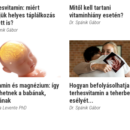
svitamin: miért
Mitől kell tartani
ük helyes táplálkozás
vitaminhiány esetén?
tt is?
Dr. Spánik Gábor
ánik Gábor
tamin és magnézium: így
Hogyan befolyásolhatja
thetnek a babának,
terhesvitamin a teherb
ának
esélyét...
ra Levente PhD
Dr. Spánik Gábor