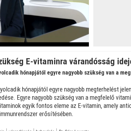
öltve
:
zükség E-vitaminra várandósság idej
olcadik hónapjától egyre nagyobb szükség van a megf
yolcadik hónapjától egyre nagyobb megterhelést jel
kedése. Egyre nagyobb szükség van a megfelelő vitam
taminok egyik fontos eleme az E-vitamin, amely anti
 immunrendszer erősítésében.