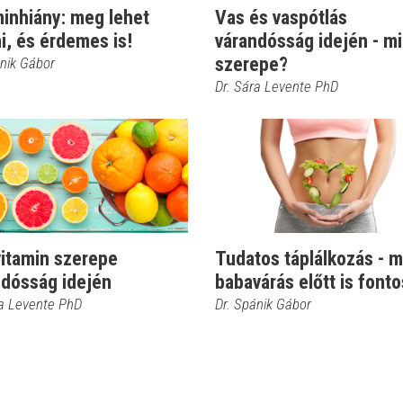
minhiány: meg lehet
Vas és vaspótlás
i, és érdemes is!
várandósság idején - mi
szerepe?
ánik Gábor
Dr. Sára Levente PhD
vitamin szerepe
Tudatos táplálkozás - m
ndósság idején
babavárás előtt is fonto
ra Levente PhD
Dr. Spánik Gábor