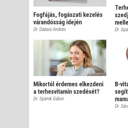
Terhe
Fogfájás, fogászati kezelés
szedj
várandósság idején
melle
Dr. Dabasi András
Dr. Sp
Mikortól érdemes elkezdeni
B-vi
a terhesvitamin szedését?
segí
mam
Dr. Spánik Gábor
Dr. Sá