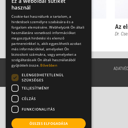
Ez a weboldal sütiket
használ
Cookie-kat használunk a tartalom, a
hirdetések személyre szabására és a
Első trimeszteri
Az el
forgalom elemzésére. Webhelyünk Ön általi
használatára vonatkozó információkat
szűrővizsgálat
Dr. Cs
megosztjuk hirdetési és elemző
Dr. Csermely Gyula
partnereinkkel is, akik egyesíthetik azokat
más információkkal, amelyeket Ön
biztosított számukra, vagy amelyeket a
szolgáltatásaik Ön általi használatából
gyűjtöttek össze.
Bővebben
ADATVÉ
ELENGEDHETETLENÜL
SZÜKSÉGES
TELJESÍTMÉNY
CÉLZÁS
FUNKCIONALITÁS
ÖSSZES ELFOGADÁSA