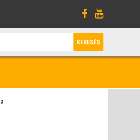
KERESÉS
ng