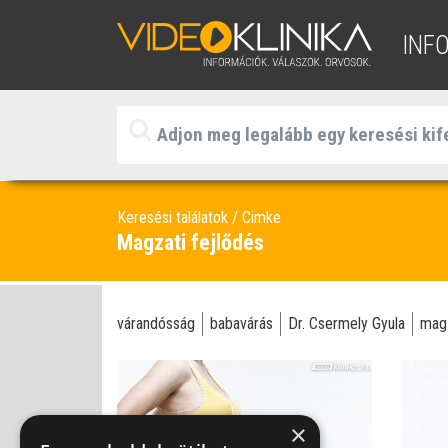
INF
Keresési találatok
Cimke
Magzati fejlődés
várandósság
babavárás
Dr. Csermely Gyula
mag
×