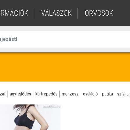
ORMÁCIÓK
VÁLASZOK
ORVOSOK
zat
agyfejlődés
kürtrepedés
menzesz
ovuláció
patika
szívha