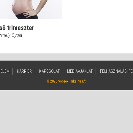
ső trimeszter
ermely Gyula
DELEM
KARRIER
KAPCSOLAT
MÉDIAAJÁNLAT
FELHASZNÁLÁSI FE
© 2026 Videoklinika.hu Kft.