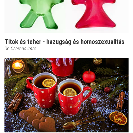
Titok és teher - hazugság és homoszexualitás
Dr. Csernus Imre