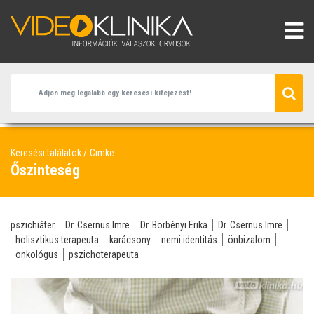
Keresési találatok
Cimke
Őszinteség
pszichiáter
Dr. Csernus Imre
Dr. Borbényi Erika
Dr. Csernus Imre
holisztikus terapeuta
karácsony
nemi identitás
önbizalom
onkológus
pszichoterapeuta