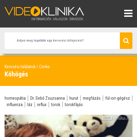
Keresési találatok
Cimke
Köhögés
homeopátia
Dr. Sebő Zsuzsanna
hurut
megfázás
fül-orr-gégész
influenza
láz
reflux
torok
torokfájás