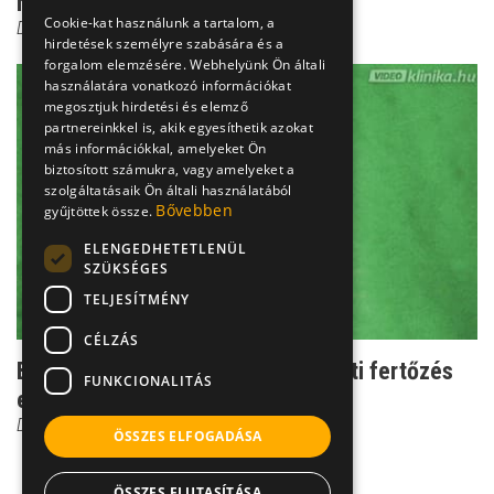
hólyaghurutbetegség?
Cookie-kat használunk a tartalom, a
Dr. Fekete Ferenc
hirdetések személyre szabására és a
forgalom elemzésére. Webhelyünk Ön általi
használatára vonatkozó információkat
megosztjuk hirdetési és elemző
partnereinkkel is, akik egyesíthetik azokat
más információkkal, amelyeket Ön
biztosított számukra, vagy amelyeket a
szolgáltatásaik Ön általi használatából
Bővebben
gyűjtöttek össze.
ELENGEDHETETLENÜL
SZÜKSÉGES
TELJESÍTMÉNY
CÉLZÁS
Baktériumok a vizeletben: A húgyúti fertőzés
FUNKCIONALITÁS
ezért csíp
Dr. Fischer Gábor
ÖSSZES ELFOGADÁSA
ÖSSZES ELUTASÍTÁSA