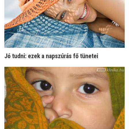
Jó tudni: ezek a napszúrás fő tünetei