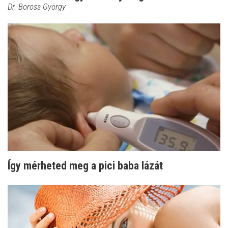
Dr. Boross György
Így mérheted meg a pici baba lázát