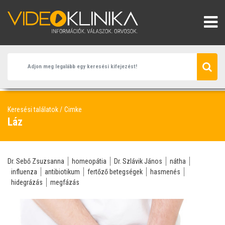
Keresési találatok
Cimke
Láz
Dr. Sebő Zsuzsanna
homeopátia
Dr. Szlávik János
nátha
influenza
antibiotikum
fertőző betegségek
hasmenés
hidegrázás
megfázás