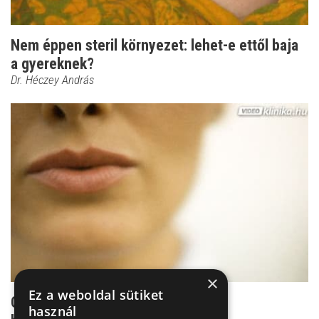
Nem éppen steril környezet: lehet-e ettől baja
a gyereknek?
Dr. Héczey András
×
Ez a weboldal sütiket
Célzott kezelés: Kiirthatatlan a női
használ