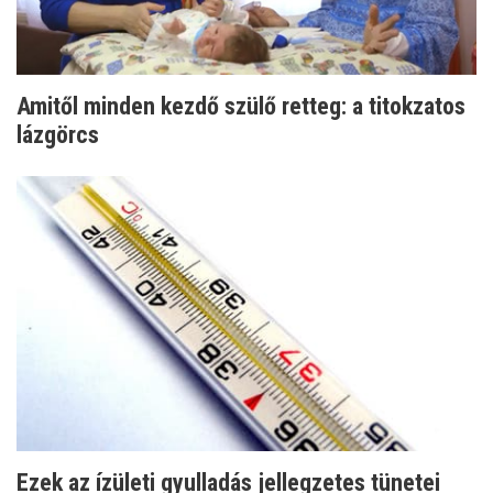
Amitől minden kezdő szülő retteg: a titokzatos
lázgörcs
Ezek az ízületi gyulladás jellegzetes tünetei