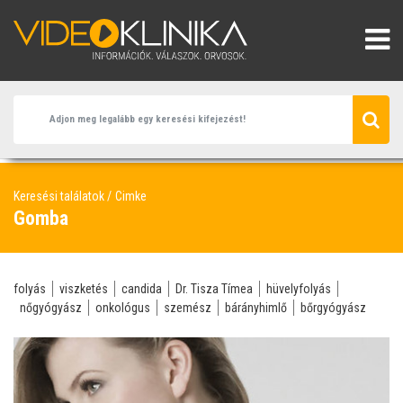
Keresési találatok
Cimke
Gomba
folyás
viszketés
candida
Dr. Tisza Tímea
hüvelyfolyás
nőgyógyász
onkológus
szemész
bárányhimlő
bőrgyógyász