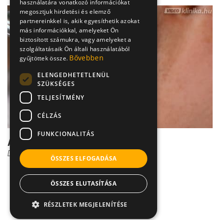
használatára vonatkozó információkat
megosztjuk hirdetési és elemző
partnereinkkel is, akik egyesíthetik azokat
más információkkal, amelyeket Ön
biztosított számukra, vagy amelyeket a
szolgáltatásaik Ön általi használatából
Bővebben
gyűjtöttek össze.
ELENGEDHETETLENÜL
SZÜKSÉGES
TELJESÍTMÉNY
CÉLZÁS
FUNKCIONALITÁS
A szájfertőzések diagnózisa
Dr. Vincze József
ÖSSZES ELFOGADÁSA
ÖSSZES ELUTASÍTÁSA
RÉSZLETEK MEGJELENÍTÉSE