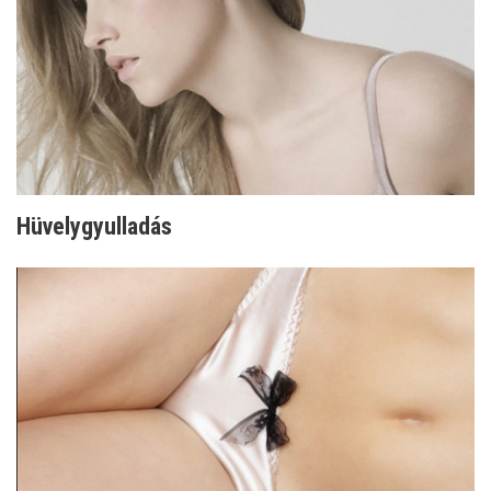
Hüvelygyulladás