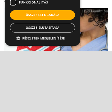
Dr. Móri István Péter
FUNKCIONALITÁS
ÖSSZES ELFOGADÁSA
ÖSSZES ELUTASÍTÁSA
RÉSZLETEK MEGJELENÍTÉSE
Himlős kiütések - a rázókeverékek ideje lejárt
Dr. Pintér Zsolt