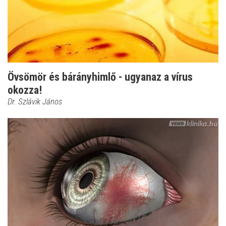
Övsömör és bárányhimlő - ugyanaz a vírus
okozza!
Dr. Szlávik János