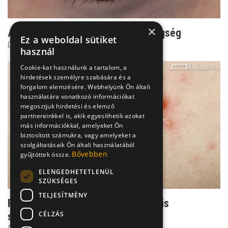
×
Az egyik legmakacsabb szembetegség
Ez a weboldal sütiket
Dr. Őri Zsolt
használ
Cookie-kat használunk a tartalom, a
hirdetések személyre szabására és a
forgalom elemzésére. Webhelyünk Ön általi
használatára vonatkozó információkat
megosztjuk hirdetési és elemző
partnereinkkel is, akik egyesíthetik azokat
más információkkal, amelyeket Ön
biztosított számukra, vagy amelyeket a
szolgáltatásaik Ön általi használatából
Bővebben
gyűjtöttek össze.
ELENGEDHETETLENÜL
SZÜKSÉGES
TELJESÍTMÉNY
Felnőttkori bárányhimlő: akár bele is
CÉLZÁS
süketülhetünk