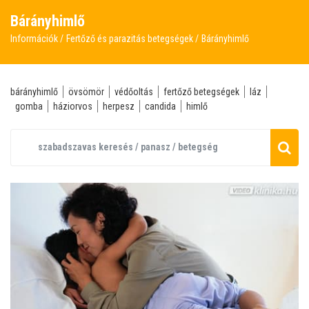
Bárányhimlő
Információk
Fertőző és parazitás betegségek
Bárányhimlő
bárányhimlő
övsömör
védőoltás
fertőző betegségek
láz
gomba
háziorvos
herpesz
candida
himlő