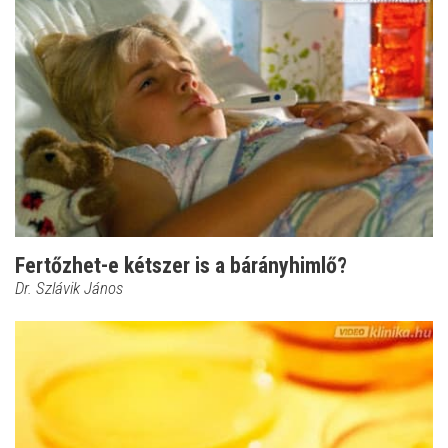
Fertőzhet-e kétszer is a bárányhimlő?
Dr. Szlávik János