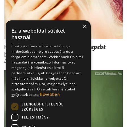
×
Ez a weboldal sütiket
használ
Hajtépés és kézkaparás: amikor magadat
Cookie-kat használunk a tartalom, a
hirdetések személyre szabására és a
bünteted
forgalom elemzésére. Webhelyünk Ön általi
Dr. Csernus Imre
használatára vonatkozó információkat
megosztjuk hirdetési és elemző
partnereinkkel is, akik egyesíthetik azokat
más információkkal, amelyeket Ön
biztosított számukra, vagy amelyeket a
szolgáltatásaik Ön általi használatából
Bővebben
gyűjtöttek össze.
ELENGEDHETETLENÜL
SZÜKSÉGES
TELJESÍTMÉNY