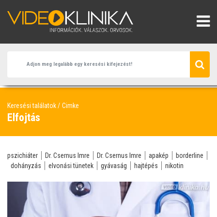
Keresési találatok
Cimke
Elfojtás
pszichiáter
Dr. Csernus Imre
Dr. Csernus Imre
apakép
borderline
dohányzás
elvonási tünetek
gyávaság
hajtépés
nikotin