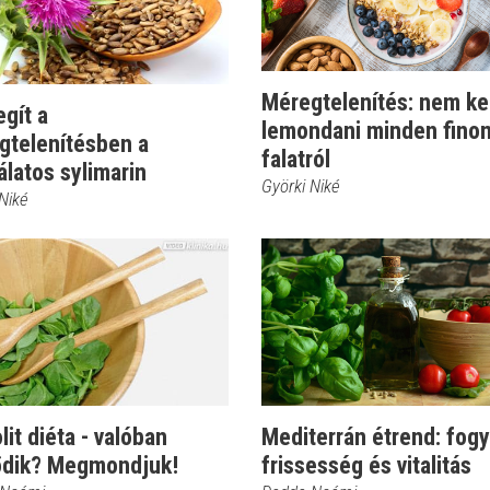
Méregtelenítés: nem kel
egít a
lemondani minden fino
gtelenítésben a
falatról
latos sylimarin
Györki Niké
Niké
lit diéta - valóban
Mediterrán étrend: fogy
dik? Megmondjuk!
frissesség és vitalitás