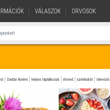
ORMÁCIÓK
VÁLASZOK
ORVOSOK
nd
Dadda Noémi
helyes táplálkozás
étrend
szénhidrát
televízió