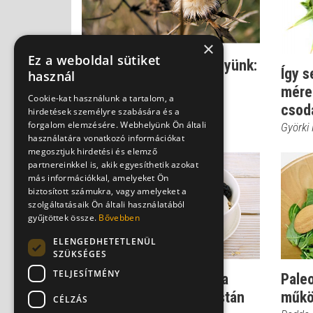
×
Ez a weboldal sütiket
Csodatevő gyógynövényünk:
Így s
használ
a máriatövis
mére
Cookie-kat használunk a tartalom, a
Györki Niké
csodá
hirdetések személyre szabására és a
forgalom elemzésére. Webhelyünk Ön általi
Györki 
használatára vonatkozó információkat
megosztjuk hirdetési és elemző
partnereinkkel is, akik egyesíthetik azokat
más információkkal, amelyeket Ön
biztosított számukra, vagy amelyeket a
szolgáltatásaik Ön általi használatából
gyűjtöttek össze.
Bővebben
ELENGEDHETETLENÜL
SZÜKSÉGES
TELJESÍTMÉNY
Fogyókúra, tudatosan: a
Paleo
szénhidrát sincs tiltólistán
műkö
CÉLZÁS