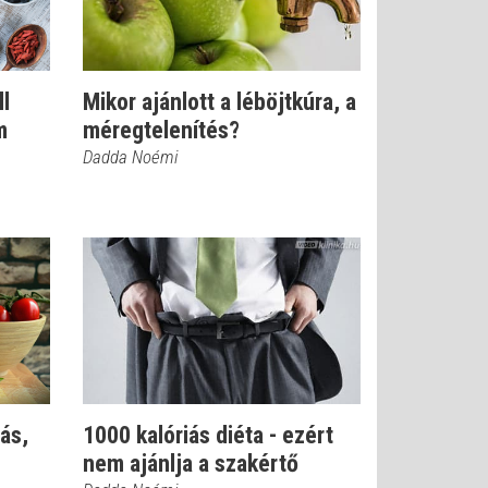
l
Mikor ajánlott a léböjtkúra, a
m
méregtelenítés?
Dadda Noémi
ás,
1000 kalóriás diéta - ezért
nem ajánlja a szakértő