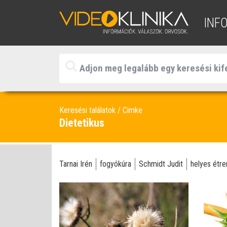
INF
Keresési találatok
Cimke
Dietetikus
Tarnai Irén
fogyókúra
Schmidt Judit
helyes étre