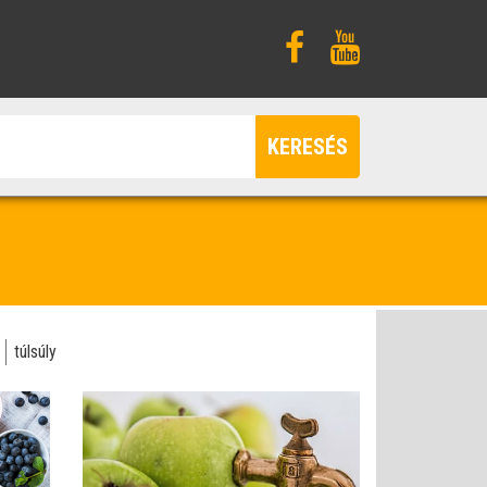
KERESÉS
túlsúly