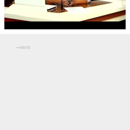
Betöltve
:
Állapot
:
Némítás
0%
0%
kikapcsolva
HIRDETÉS