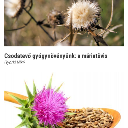
Csodatevő gyógynövényünk: a máriatövis
Györki Niké