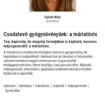
Györki Niké
dietetikus
Csodatevő gyógynövényünk: a máriatövis
Tea, kapszula, de magolaj formájában is kapható, hasznos
májregeneráló: a máriatövis.
A máriatövis a mediterrán térségben őshonos gyógynövény, de
hazánkban is megtalálható. Hatásait már az ókorban is felismerték -
sylimarin tartalmú magjait rendszeresen fogyasztották
étvágygerjesztéshez, illetve hasfájás, hasi görcsök ellen. Májvédő,
májregeneráló, antioxidáns, gyulladáscsökkentő hatását a modern
kutatások is igazolták.
sylimarin
dietetikus
máriatövis
májvédő
májregeneráló
Györki Niké