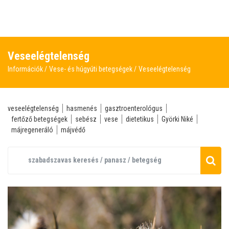
Veseelégtelenség
Információk
Vese- és húgyúti betegségek
Veseelégtelenség
veseelégtelenség
hasmenés
gasztroenterológus
fertőző betegségek
sebész
vese
dietetikus
Györki Niké
májregeneráló
májvédő