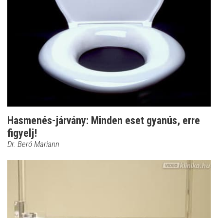
Hasmenés-járvány: Minden eset gyanús, erre
figyelj!
Dr. Beró Mariann