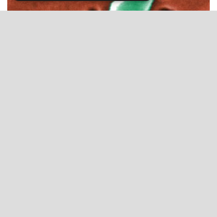
Hasmenés-járvány: Ennyire veszélyes a
mutálódott kóli baktér...
Dr. Szlávik János