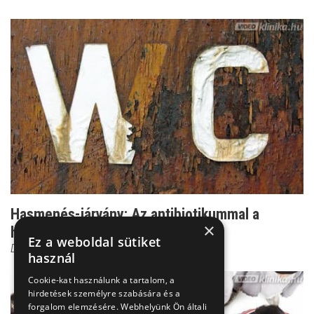
Hasmenés-járvány: Az antibiotikummal a
×
halálos ítéletünket í...
Ez a weboldal sütiket
Dr. Szlávik János
használ
Cookie-kat használunk a tartalom, a
hirdetések személyre szabására és a
forgalom elemzésére. Webhelyünk Ön általi