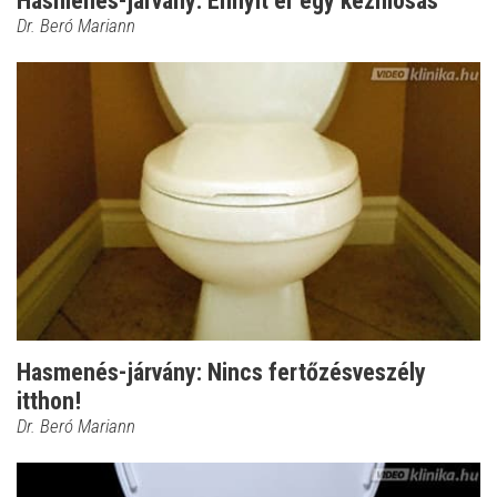
Hasmenés-járvány: Ennyit ér egy kézmosás
Dr. Beró Mariann
Hasmenés-járvány: Nincs fertőzésveszély
itthon!
Dr. Beró Mariann