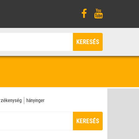
KERESÉS
rzékenység
hányinger
KERESÉS