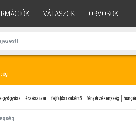
ORMÁCIÓK
VÁLASZOK
ORVOSOK
ység
elgyógyász
érzészavar
fejfájásszakértő
fényérzékenység
hangé