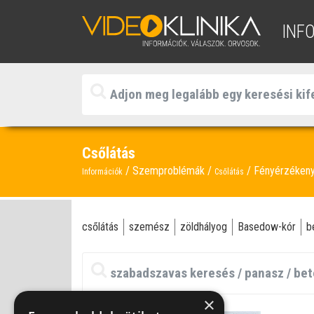
INF
Csőlátás
Szemproblémák
Fényérzéken
Információk
Csőlátás
csőlátás
szemész
zöldhályog
Basedow-kór
b
×