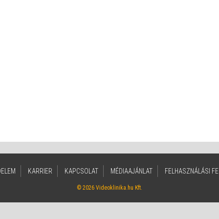
DELEM
KARRIER
KAPCSOLAT
MÉDIAAJÁNLAT
FELHASZNÁLÁSI FE
© 2026 Videoklinika.hu Kft.