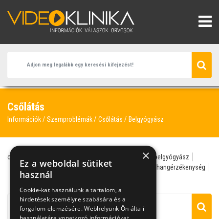
Csőlátás
Információk
Szemproblémák
Csőlátás
Belgyógyász
×
csőlátás
szemész
zöldhályog
Basedow-kór
belgyógyász
Ez a weboldal sütiket
érzészavar
fejfájásszakértő
fényérzékenység
hangérzékenység
használ
hányinger
Cookie-kat használunk a tartalom, a
hirdetések személyre szabására és a
forgalom elemzésére. Webhelyünk Ön általi
használatára vonatkozó információkat