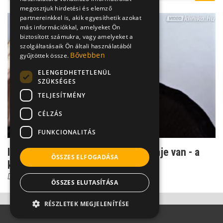
megosztjuk hirdetési és elemző
partnereinkkel is, akik egyesíthetik azokat
más információkkal, amelyeket Ön
biztosított számukra, vagy amelyeket a
szolgáltatásaik Ön általi használatából
Bővebben
gyűjtöttek össze.
ELENGEDHETETLENÜL
SZÜKSÉGES
TELJESÍTMÉNY
CÉLZÁS
FUNKCIONALITÁS
Ilyenkor gyanakodhat, hogy migrénje van - a
ÖSSZES ELFOGADÁSA
kínzó fájfájás b...
Dr. Bodnár Eszter
ÖSSZES ELUTASÍTÁSA
RÉSZLETEK MEGJELENÍTÉSE