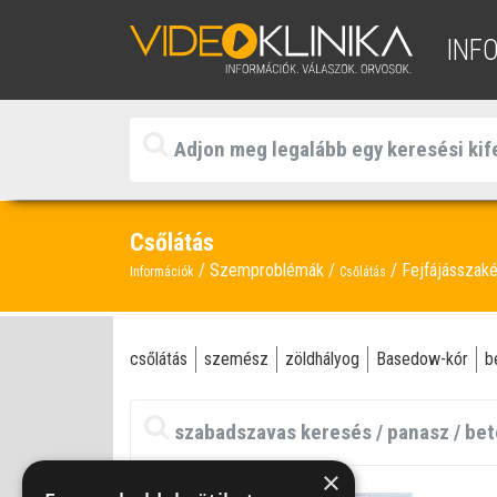
INF
Csőlátás
Szemproblémák
Fejfájásszaké
Információk
Csőlátás
csőlátás
szemész
zöldhályog
Basedow-kór
b
×