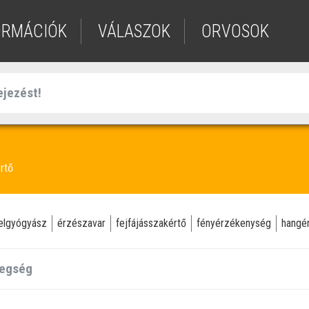
ORMÁCIÓK
VÁLASZOK
ORVOSOK
rtő
elgyógyász
érzészavar
fejfájásszakértő
fényérzékenység
hangé