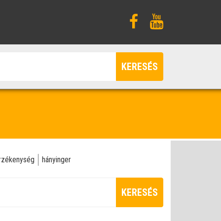
KERESÉS
rzékenység
hányinger
KERESÉS