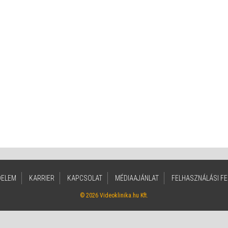
DELEM
KARRIER
KAPCSOLAT
MÉDIAAJÁNLAT
FELHASZNÁLÁSI FE
© 2026 Videoklinika.hu Kft.