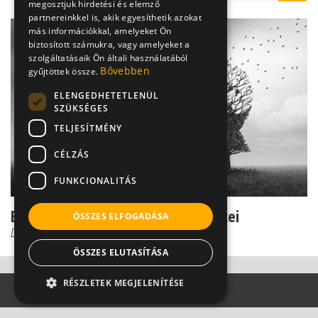
megosztjuk hirdetési és elemző
partnereinkkel is, akik egyesíthetik azokat
más információkkal, amelyeket Ön
biztosított számukra, vagy amelyeket a
szolgáltatásaik Ön általi használatából
Bővebben
gyűjtöttek össze.
ELENGEDHETETLENÜL
SZÜKSÉGES
TELJESÍTMÉNY
CÉLZÁS
FUNKCIONALITÁS
Ezek a demencia egyértelmű tünetei
ÖSSZES ELFOGADÁSA
Dr. Kiss Gábor
ÖSSZES ELUTASÍTÁSA
RÉSZLETEK MEGJELENÍTÉSE