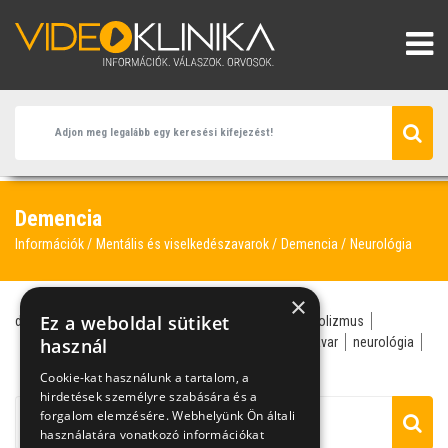
Demencia
Információk
Mentális és viselkedészavarok
Demencia
Neurológia
×
Ez a weboldal sütiket
demencia
neurológus
szellemi hanyatlás
alkoholizmus
Alzheimer-kór
használ
elbutulás
érszűkület
hangulatzavar
neurológia
öregedés
Cookie-kat használunk a tartalom, a
hirdetések személyre szabására és a
forgalom elemzésére. Webhelyünk Ön általi
használatára vonatkozó információkat