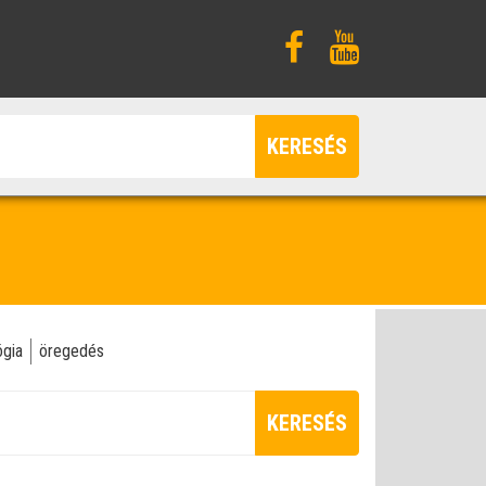
KERESÉS
ógia
öregedés
KERESÉS