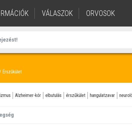
ORMÁCIÓK
VÁLASZOK
ORVOSOK
Érszűkület
lizmus
Alzheimer-kór
elbutulás
érszűkület
hangulatzavar
neurol