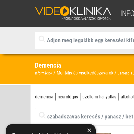
INF
Demencia
Mentális és viselkedészavarok
Információk
Demencia
demencia
neurológus
szellemi hanyatlás
alkoho
×