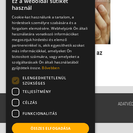
Ez a weboldal sütiket
használ
Cookie-kat használunk a tartalom, a
hirdetések személyre szabására és a
forgalom elemzésére. Webhelyünk Ön általi
használatára vonatkozó információkat
megosztjuk hirdetési és elemző
partnereinkkel is, akik egyesíthetik azokat
más információkkal, amelyeket Ön
Demencia: ezért nehéz az
biztosított számukra, vagy amelyeket a
elbutulás megfelelő
szolgáltatásaik Ön általi használatából
diagnózisa
gyűjtöttek össze.
Bővebben
Dr. Ertsey Csaba
ELENGEDHETETLENÜL
SZÜKSÉGES
TELJESÍTMÉNY
CÉLZÁS
ADATVÉ
FUNKCIONALITÁS
ÖSSZES ELFOGADÁSA