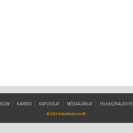
DELEM
KARRIER
KAPCSOLAT
MÉDIAAJÁNLAT
FELHASZNÁLÁSI FE
© 2026 Videoklinika.hu Kft.