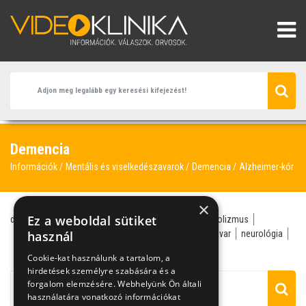
Demencia
Információk
Mentális és viselkedészavarok
Demencia
Alzheimer-kór
×
Ez a weboldal sütiket
demencia
neurológus
szellemi hanyatlás
alkoholizmus
Alzheimer-kór
használ
elbutulás
érszűkület
hangulatzavar
neurológia
öregedés
Cookie-kat használunk a tartalom, a
hirdetések személyre szabására és a
forgalom elemzésére. Webhelyünk Ön általi
használatára vonatkozó információkat