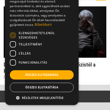
megosztjuk hirdetési és elemző
partnereinkkel is, akik egyesíthetik azokat
más információkkal, amelyeket Ön
biztosított számukra, vagy amelyeket a
szolgáltatásaik Ön általi használatából
Bővebben
gyűjtöttek össze.
ELENGEDHETETLENÜL
SZÜKSÉGES
TELJESÍTMÉNY
CÉLZÁS
FUNKCIONALITÁS
Demencia és Alzheimer-kór: diagnózistól a
kezelésig
ÖSSZES ELFOGADÁSA
Dr. Kiss Gábor
ÖSSZES ELUTASÍTÁSA
RÉSZLETEK MEGJELENÍTÉSE