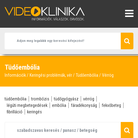
Tüdőembólia
Információk
Keringési problémák, vér
Tüdőembólia
Vérrög
tüdőembólia
trombózis
tüdőgyógyász
vérrög
légúti megbetegedések
embólia
fáradékonyság
fekvőbeteg
fibrilláció
keringés