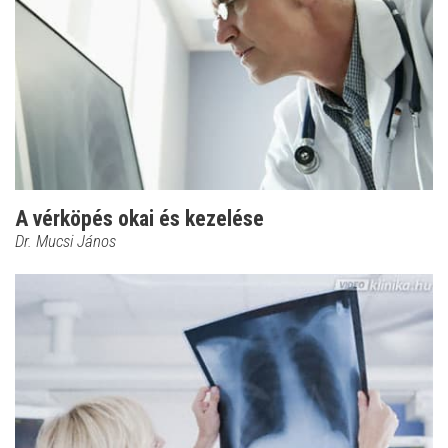
A vérköpés okai és kezelése
Dr. Mucsi János