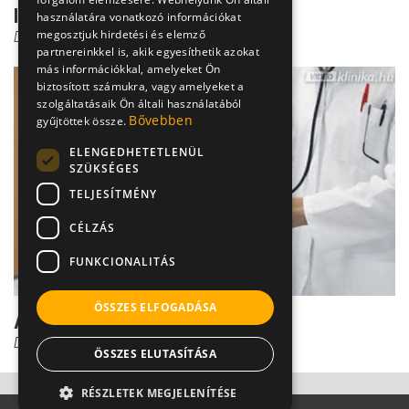
Ilyen a tüdőembólia
használatára vonatkozó információkat
megosztjuk hirdetési és elemző
Dr. Borbényi Erika
partnereinkkel is, akik egyesíthetik azokat
más információkkal, amelyeket Ön
biztosított számukra, vagy amelyeket a
szolgáltatásaik Ön általi használatából
Bővebben
gyűjtöttek össze.
ELENGEDHETETLENÜL
SZÜKSÉGES
TELJESÍTMÉNY
CÉLZÁS
FUNKCIONALITÁS
ÖSSZES ELFOGADÁSA
A tüdőembólia kezelése
Dr. Mucsi János
ÖSSZES ELUTASÍTÁSA
RÉSZLETEK MEGJELENÍTÉSE