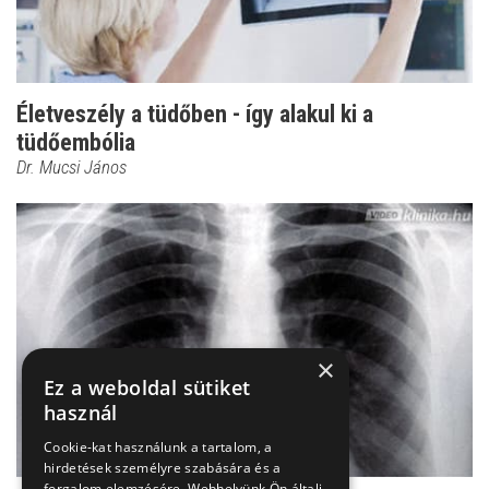
Életveszély a tüdőben - így alakul ki a
tüdőembólia
Dr. Mucsi János
×
Ez a weboldal sütiket
használ
Cookie-kat használunk a tartalom, a
hirdetések személyre szabására és a
forgalom elemzésére. Webhelyünk Ön általi