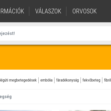
ORMÁCIÓK
VÁLASZOK
ORVOSOK
légúti megbetegedések
embólia
fáradékonyság
fekvőbeteg
fibri