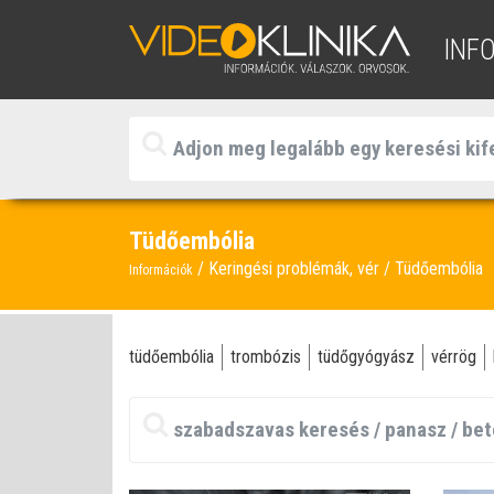
INF
Tüdőembólia
Keringési problémák, vér
Tüdőembólia
Információk
tüdőembólia
trombózis
tüdőgyógyász
vérrög