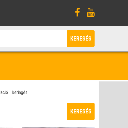
KERESÉS
lláció
keringés
KERESÉS