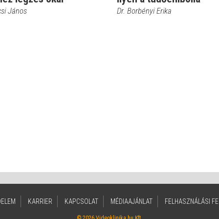
csi János
Dr. Borbényi Erika
DELEM
KARRIER
KAPCSOLAT
MÉDIAAJÁNLAT
FELHASZNÁLÁSI FE
© 2026 Videoklinika.hu Kft.