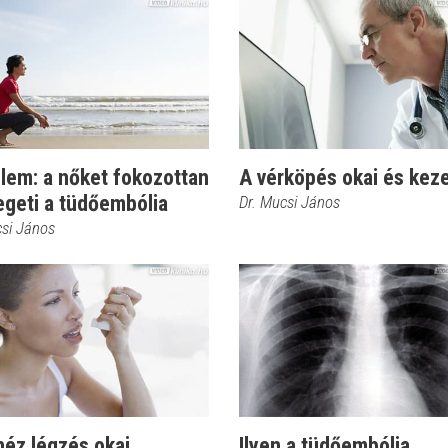
lem: a nőket fokozottan
A vérköpés okai és kez
egeti a tüdőembólia
Dr. Mucsi János
csi János
héz légzés okai
Ilyen a tüdőembólia