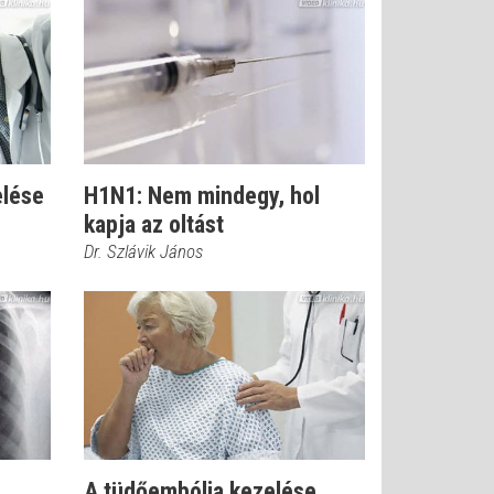
elése
H1N1: Nem mindegy, hol
kapja az oltást
Dr. Szlávik János
A tüdőembólia kezelése