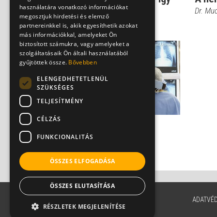
használatára vonatkozó információkat
alakul ki a tüdőembólia
Dr. Mu
megosztjuk hirdetési és elemző
Dr. Mucsi János
partnereinkkel is, akik egyesíthetik azokat
más információkkal, amelyeket Ön
biztosított számukra, vagy amelyeket a
szolgáltatásaik Ön általi használatából
gyűjtöttek össze.
Bővebben
ELENGEDHETETLENÜL
SZÜKSÉGES
TELJESÍTMÉNY
CÉLZÁS
A tüdőembólia
FUNKCIONALITÁS
diagnosztizálása
Dr. Mucsi János
ÖSSZES ELFOGADÁSA
ÖSSZES ELUTASÍTÁSA
ADATVÉ
RÉSZLETEK MEGJELENÍTÉSE