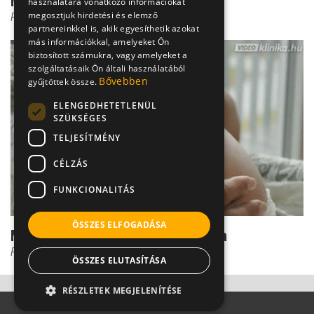
Magzati szívritmuszavar
használatára vonatkozó információkat
megosztjuk hirdetési és elemző
Prof. Dr. Kádár Krisztina
partnereinkkel is, akik egyesíthetik azokat
más információkkal, amelyeket Ön
biztosított számukra, vagy amelyeket a
szolgáltatásaik Ön általi használatából
Bővebben
gyűjtöttek össze.
ELENGEDHETETLENÜL
SZÜKSÉGES
TELJESÍTMÉNY
CÉLZÁS
FUNKCIONALITÁS
ÖSSZES ELFOGADÁSA
Magzati szívritmuszavar diagnózisa
Prof. Dr. Kádár Krisztina
ÖSSZES ELUTASÍTÁSA
RÉSZLETEK MEGJELENÍTÉSE