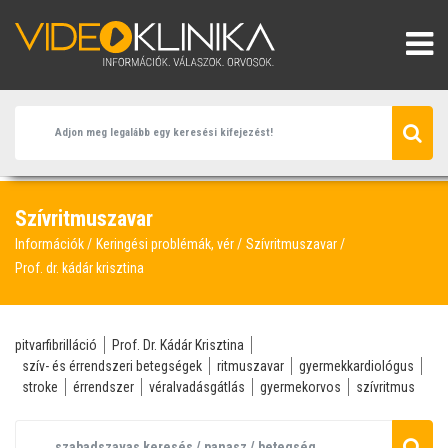
Szívritmuszavar
Információk
Keringési problémák, vér
Szívritmuszavar
Prof. dr. kádár krisztina
pitvarfibrilláció
Prof. Dr. Kádár Krisztina
szív- és érrendszeri betegségek
ritmuszavar
gyermekkardiológus
stroke
érrendszer
véralvadásgátlás
gyermekorvos
szívritmus