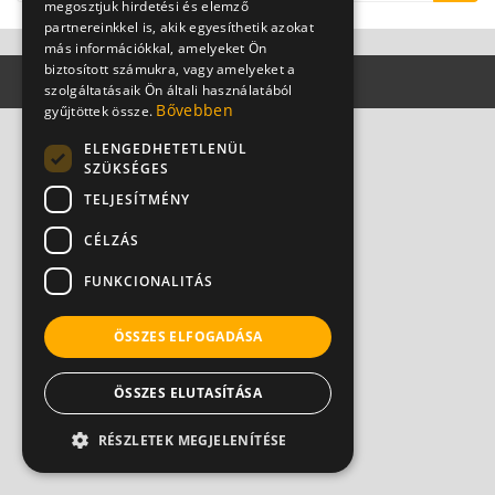
megosztjuk hirdetési és elemző
partnereinkkel is, akik egyesíthetik azokat
más információkkal, amelyeket Ön
biztosított számukra, vagy amelyeket a
szolgáltatásaik Ön általi használatából
Bővebben
gyűjtöttek össze.
ELENGEDHETETLENÜL
SZÜKSÉGES
TELJESÍTMÉNY
CÉLZÁS
FUNKCIONALITÁS
ÖSSZES ELFOGADÁSA
ÖSSZES ELUTASÍTÁSA
RÉSZLETEK MEGJELENÍTÉSE