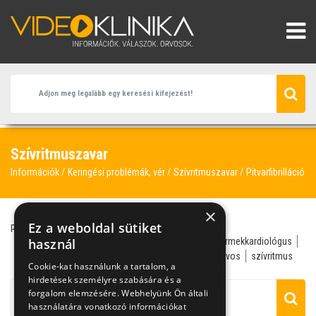
Szívritmuszavar
Információk
Keringési problémák, vér
Szívritmuszavar
Pitvarfibrilláció
×
Ez a weboldal sütiket
pitvarfibrilláció
Prof. Dr. Kádár Krisztina
szív- és érrendszeri betegségek
használ
ritmuszavar
gyermekkardiológus
stroke
érrendszer
véralvadásgátlás
gyermekorvos
szívritmus
Cookie-kat használunk a tartalom, a
hirdetések személyre szabására és a
forgalom elemzésére. Webhelyünk Ön általi
használatára vonatkozó információkat