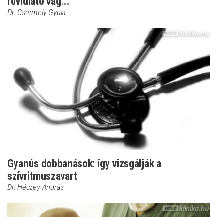
rövidlátó vag...
Dr. Csermely Gyula
Gyanús dobbanások: így vizsgálják a
szívritmuszavart
Dr. Héczey András