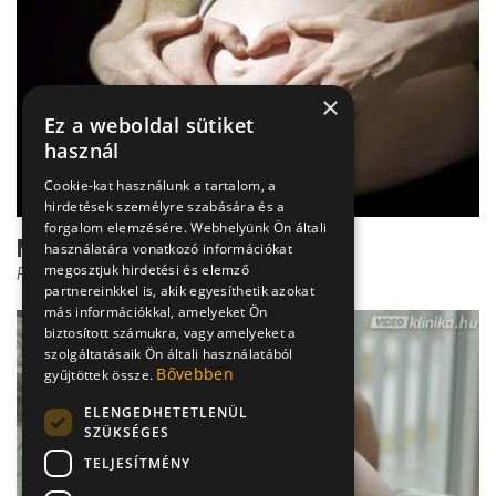
×
Ez a weboldal sütiket
használ
Cookie-kat használunk a tartalom, a
hirdetések személyre szabására és a
forgalom elemzésére. Webhelyünk Ön általi
Magzati szívritmuszavar
használatára vonatkozó információkat
megosztjuk hirdetési és elemző
Prof. Dr. Kádár Krisztina
partnereinkkel is, akik egyesíthetik azokat
más információkkal, amelyeket Ön
biztosított számukra, vagy amelyeket a
szolgáltatásaik Ön általi használatából
Bővebben
gyűjtöttek össze.
ELENGEDHETETLENÜL
SZÜKSÉGES
TELJESÍTMÉNY