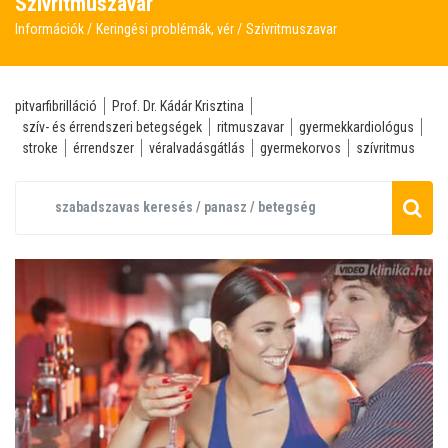
Szívritmuszavar
Információk
Keringési problémák, vér
Szívritmuszavar
pitvarfibrilláció
Prof. Dr. Kádár Krisztina
szív- és érrendszeri betegségek
ritmuszavar
gyermekkardiológus
stroke
érrendszer
véralvadásgátlás
gyermekorvos
szívritmus