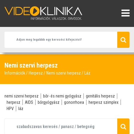
Nemi szervi herpesz
Információk
Herpesz
Nemi szervi herpesz
Láz
nemi szervi herpesz
bőr- és nemi gyógyász
genitális herpesz
herpesz
AIDS
bőrgyógyász
gonorrhoea
herpesz szimplex
HPV
láz